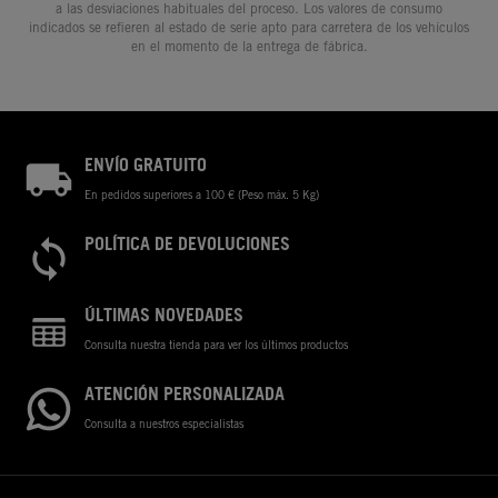
a las desviaciones habituales del proceso. Los valores de consumo
indicados se refieren al estado de serie apto para carretera de los vehículos
en el momento de la entrega de fábrica.
ENVÍO GRATUITO
En pedidos superiores a 100 € (Peso máx. 5 Kg)
POLÍTICA DE DEVOLUCIONES
ÚLTIMAS NOVEDADES
Consulta nuestra tienda para ver los últimos productos
ATENCIÓN PERSONALIZADA
Consulta a nuestros especialistas