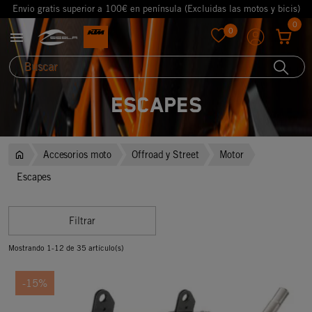
Envio gratis superior a 100€ en península (Excluidas las motos y bicis)
0
0

favorite
Escapes
Accesorios moto
Offroad y Street
Motor
Escapes
Filtrar
Mostrando 1-12 de 35 artículo(s)
-15%