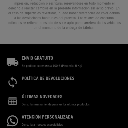
impresión, redacción o escritura; reservándose en todo momento el
derecho a realizar cambios en la presente información sin aviso previo. En
el caso de superficies revestidas, puede haber diferencias de color debido
a las desviaciones habituales del proceso. Los valores de consumo
indicados se refieren al estado de serie apto para carretera de los vehículos
en el momento de la entrega de fábrica.
ENVÍO GRATUITO
En pedidos superiores a 100 € (Peso máx. 5 Kg)
POLÍTICA DE DEVOLUCIONES
ÚLTIMAS NOVEDADES
Consulta nuestra tienda para ver los últimos productos
ATENCIÓN PERSONALIZADA
Consulta a nuestros especialistas