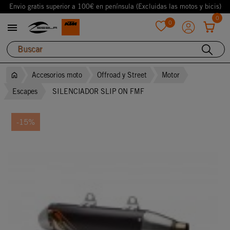
Envio gratis superior a 100€ en península (Excluidas las motos y bicis)
0
0

favorite
Accesorios moto
Offroad y Street
Motor
Escapes
SILENCIADOR SLIP ON FMF
-15%