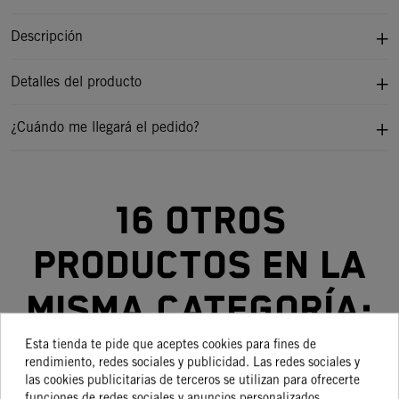
Descripción
Detalles del producto
¿Cuándo me llegará el pedido?
16 otros
productos en la
misma categoría:
Esta tienda te pide que aceptes cookies para fines de
rendimiento, redes sociales y publicidad. Las redes sociales y
las cookies publicitarias de terceros se utilizan para ofrecerte
funciones de redes sociales y anuncios personalizados.
-8%
¡En
-15%
-8%