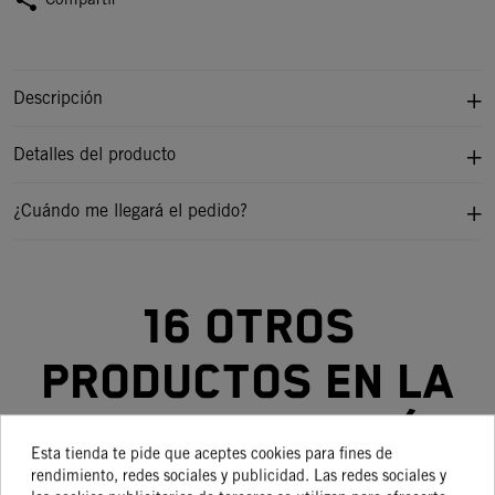
share
Descripción
Detalles del producto
¿Cuándo me llegará el pedido?
16 otros
productos en la
misma categoría:
Esta tienda te pide que aceptes cookies para fines de
rendimiento, redes sociales y publicidad. Las redes sociales y