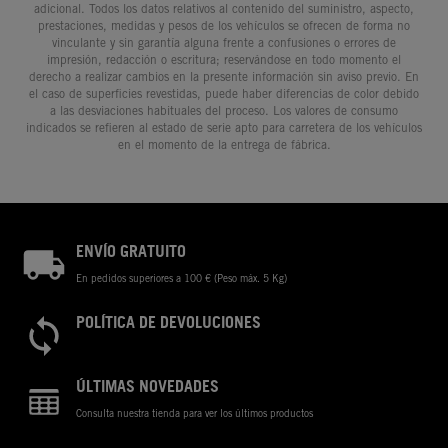
adicional. Todos los datos relativos al contenido del suministro, aspecto,
prestaciones, medidas y pesos de los vehículos se ofrecen de forma no
vinculante y sin garantía alguna frente a confusiones o errores de
impresión, redacción o escritura; reservándose en todo momento el
derecho a realizar cambios en la presente información sin aviso previo. En
el caso de superficies revestidas, puede haber diferencias de color debido
a las desviaciones habituales del proceso. Los valores de consumo
indicados se refieren al estado de serie apto para carretera de los vehículos
en el momento de la entrega de fábrica.
ENVÍO GRATUITO
En pedidos superiores a 100 € (Peso máx. 5 Kg)
POLÍTICA DE DEVOLUCIONES
ÚLTIMAS NOVEDADES
Consulta nuestra tienda para ver los últimos productos