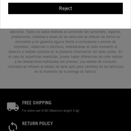
Reject
Determinadas características de los vehículos que aparecen en las
imágenes pueden variar con respecto a los modelos de serie, y algunas
imágenes muestran equipamiento opcional, disponible por un coste
adicional. Todos los datos relativos al contenido del suministro, aspecto,
prestaciones, medidas y pesos de los vehículos se ofrecen de forma no
vinculante y sin garantía alguna frente a confusiones o errores de
impresión, redacción o escritura; reservándose en todo momento el
derecho a realizar cambios en la presente información sin aviso previo. En
el caso de superficies revestidas, puede haber diferencias de color debido
a las desviaciones habituales del proceso. Los valores de consumo
indicados se refieren al estado de serie apto para carretera de los vehículos
en el momento de la entrega de fábrica.
FREE SHIPPING
For orders over €180 (Maximum weight 5 kg)
RETURN POLICY