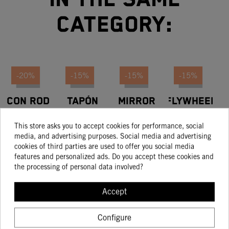
category:
-20%
-15%
-15%
-15%
CON ROD
TAPÓN
MIRROR
FLYWHEEL
BEARING
ROSCADO
RIGHT
EXTRACTOR
D
2.78
SHELL
CPL.
This store asks you to accept cookies for performance, social
13.13
3.27
33.21
48.44
10.50
28.23
41.17
media, and advertising purposes. Social media and advertising
cookies of third parties are used to offer you social media
features and personalized ads. Do you accept these cookies and
the processing of personal data involved?
BUY
BUY
BUY
BUY
Accept
Configure