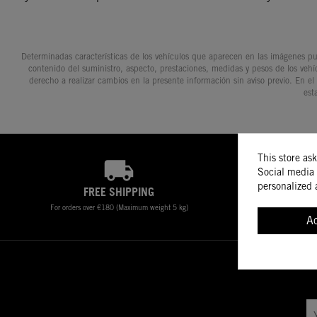
Determinadas características de los vehículos que aparecen en las imágenes pue
contenido del suministro, aspecto, prestaciones, medidas y pesos de los vehí
derecho a realizar cambios en la presente información sin aviso previo. En el
est
This store as
Social media 
personalized 
FREE SHIPPING
For orders over €180 (Maximum weight 5 kg)
A