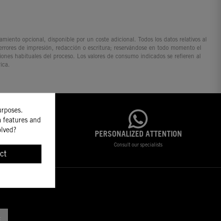
iento opcional, disponible por un coste adicional. Todos los datos relativos al
 errores de impresión, redacción o escritura; reservándose en todo momento el
ciones habituales del proceso. Los valores de consumo indicados se refieren al
ica.
urposes.
a features and
olved?
PERSONALIZED ATTENTION
 products
Consult our specialists
ct
!