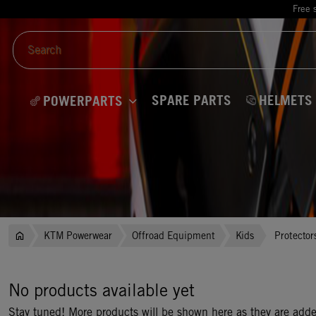
Free 
SPARE PARTS
HELMETS
POWERPARTS
KTM Powerwear
Offroad Equipment
Kids
Protector
No products available yet
Stay tuned! More products will be shown here as they are add