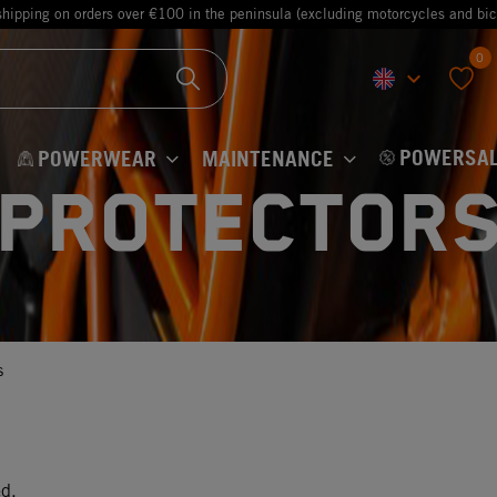
shipping on orders over €100 in the peninsula (excluding motorcycles and bic
0
keyboard_arrow_down
favorite
POWERSAL
POWERWEAR
MAINTENANCE
Protector
s
ed.