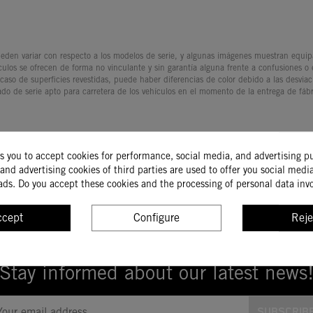
den variar con respecto a los modelos de serie, y algunas imágenes muestran equipam
culos se ofrecen de forma no vinculante y sin garantía alguna frente a confusiones o
 caso de superficies revestidas, puede haber diferencias de color debido a las desvia
ado de serie apto para carretera de los vehículos en el momento de la entrega de fábr
ks you to accept cookies for performance, social media, and advertising p
and advertising cookies of third parties are used to offer you social medi
ads. Do you accept these cookies and the processing of personal data inv
RETURN POLICY
LATEST NEWS
Check out our store for the latest
ccept
Configure
Reje
Stay informed about our latest news