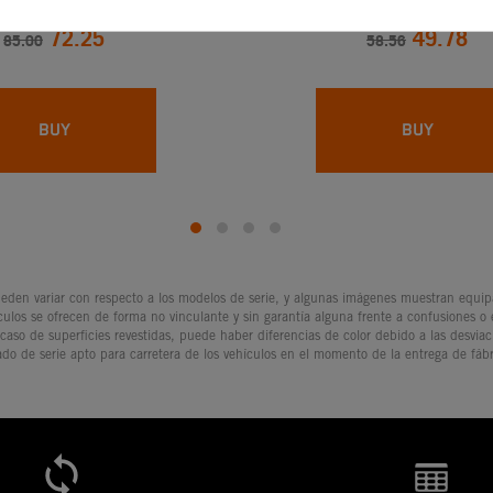
72.25
49.78
85.00
58.56
BUY
BUY
den variar con respecto a los modelos de serie, y algunas imágenes muestran equipam
culos se ofrecen de forma no vinculante y sin garantía alguna frente a confusiones o
 caso de superficies revestidas, puede haber diferencias de color debido a las desvia
ado de serie apto para carretera de los vehículos en el momento de la entrega de fábr