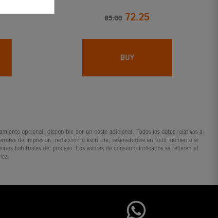
72.25
85.00
BUY
iento opcional, disponible por un coste adicional. Todos los datos relativos al
 errores de impresión, redacción o escritura; reservándose en todo momento el
ciones habituales del proceso. Los valores de consumo indicados se refieren al
ica.