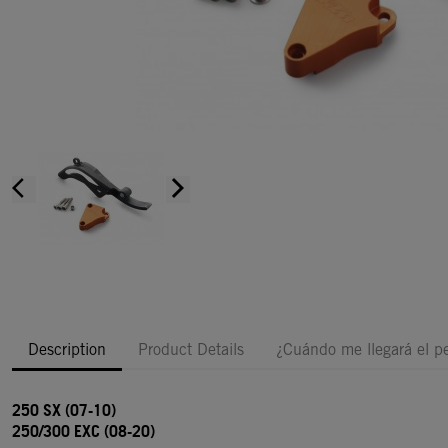
arrow_back_ios
arrow_forward_ios
Description
Product Details
¿Cuándo me llegará el p
250 SX (07-10)
250/300 EXC (08-20)