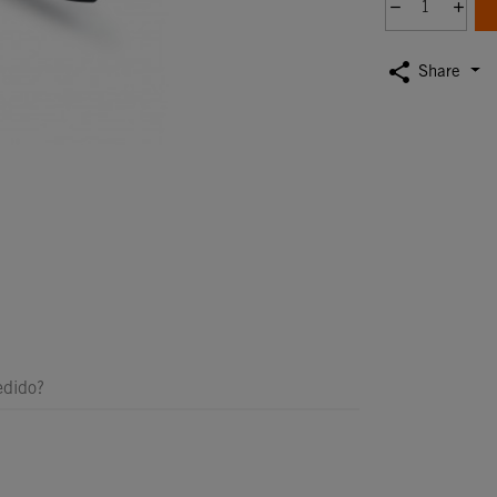
share
Share
edido?