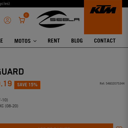
ycles)
0
E
RENT
BLOG
CONTACT
MOTOS
GUARD
0.19
SAVE 15%
Ref:
54832075344
7-10)
XC (08-20)