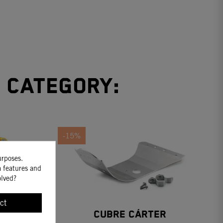
e category:
-15%
urposes.
a features and
olved?
ct
ECTION
CUBRE CÁRTER