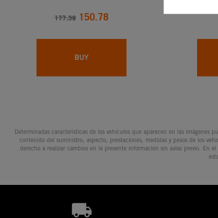
150.78
177.39
BUY
Determinadas características de los vehículos que aparecen en las imágenes pue
contenido del suministro, aspecto, prestaciones, medidas y pesos de los vehí
derecho a realizar cambios en la presente información sin aviso previo. En el
est