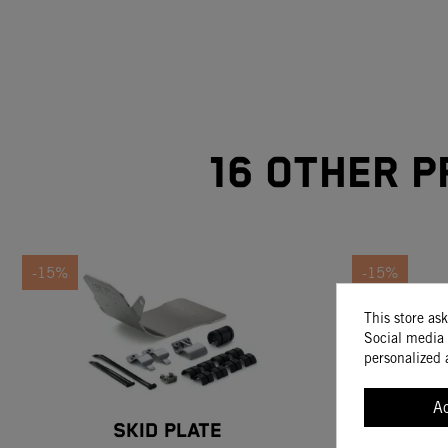
16 other p
-15%
-15%
This store as
Social media 
personalized 
A
SKID PLATE
C