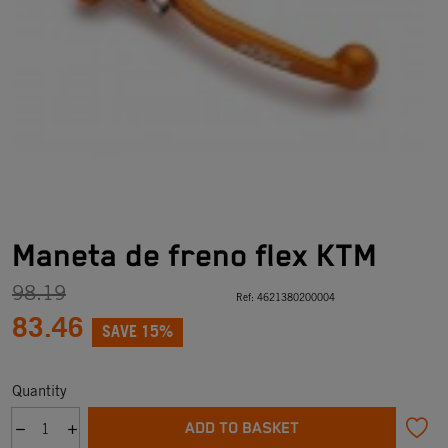
Maneta de freno flex KTM
98.19
Ref:
4621380200004
83.46
SAVE 15%
Quantity
ADD TO BASKET