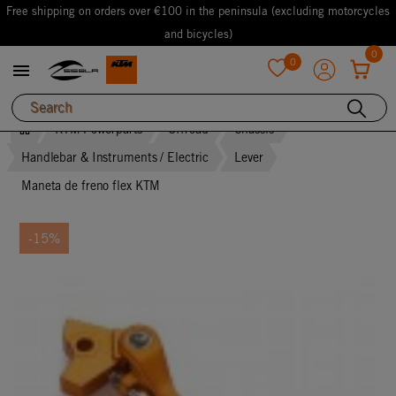
Free shipping on orders over €100 in the peninsula (excluding motorcycles
and bicycles)
0
0

favorite
KTM Powerparts
Offroad
Chassis
Handlebar & Instruments / Electric
Lever
Maneta de freno flex KTM
-15%