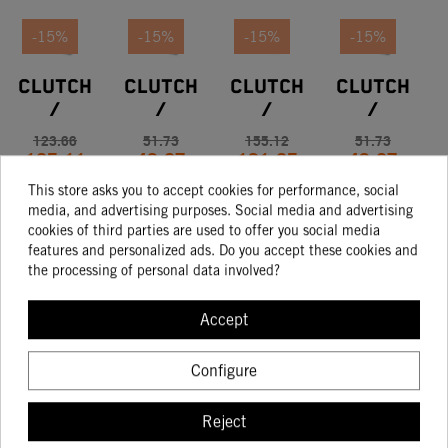
-15%
-15%
-15%
-15%
Clutch
Clutch
Clutch
Clutch
/
/
/
/
Brake
Brake
Brake
Brake
123.66
51.73
155.12
51.73
105.11
43.97
131.85
43.97
Lever
Lever
Lever
Lever
This store asks you to accept cookies for performance, social
media, and advertising purposes. Social media and advertising
cookies of third parties are used to offer you social media
BUY
BUY
BUY
BUY
features and personalized ads. Do you accept these cookies and
the processing of personal data involved?
Accept
Configure
Determinadas características de los vehículos que aparecen en las
imágenes pueden variar con respecto a los modelos de serie, y algunas
Reject
imágenes muestran equipamiento opcional, disponible por un coste
adicional. Todos los datos relativos al contenido del suministro, aspecto,