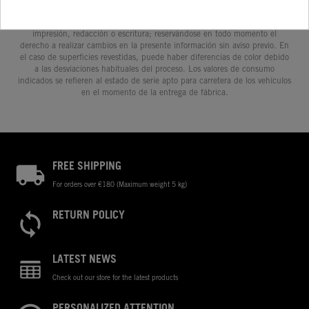
prestaciones, medidas y pesos de los vehículos se ofrecen de forma no
vinculante y sin garantía alguna frente a confusiones o errores de
impresión, redacción o escritura; reservándose en todo momento el
derecho a realizar cambios en la presente información sin aviso previo. En
el caso de superficies revestidas, puede haber diferencias de color debido
a las desviaciones habituales del proceso. Los valores de consumo
indicados se refieren al estado de serie apto para carretera de los vehículos
en el momento de la entrega de fábrica.
FREE SHIPPING
For orders over €180 (Maximum weight 5 kg)
RETURN POLICY
LATEST NEWS
Check out our store for the latest products
PERSONALIZED ATTENTION