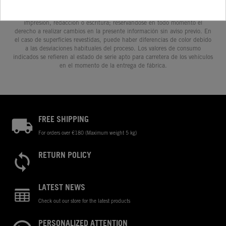
prestaciones, medidas y pesos de los vehículos se ofrecen de forma no
vinculante y sin garantía alguna frente a confusiones o errores de
impresión, redacción o escritura; reservándose en todo momento el
derecho a realizar cambios en la presente información sin aviso previo. En
el caso de superficies revestidas, puede haber diferencias de color debido
a las desviaciones habituales del proceso. Los valores de consumo
indicados se refieren al estado de serie apto para carretera de los vehículos
en el momento de la entrega de fábrica.
FREE SHIPPING
For orders over €180 (Maximum weight 5 kg)
RETURN POLICY
LATEST NEWS
Check out our store for the latest products
PERSONALIZED ATTENTION