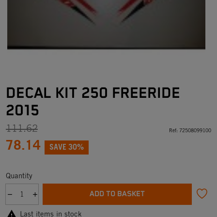
DECAL KIT 250 FREERIDE
2015
111.62
Ref:
72508099100
78.14
SAVE 30%
Quantity
ADD TO BASKET

Last items in stock