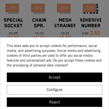
-15%
-30%
-15%
-15%
SPECIAL
CHAIN
MESH
ADHESIVE
A
SOCKET
SPR.
STRAINER
NUMBER
W
2.52
SAFE
COV.
CPL.
6 3
WI
63.55
16.15
12.22
2.96
54.02
11.31
10.39
450/525
PIECES
K
EXC-F
BLACK 5''
This store asks you to accept cookies for performance, social
AD
media, and advertising purposes. Social media and advertising
BUY
cookies of third parties are used to offer you social media
BUY
BUY
BUY
features and personalized ads. Do you accept these cookies and
the processing of personal data involved?
Accept
Configure
Determinadas características de los vehículos que aparecen en las
imágenes pueden variar con respecto a los modelos de serie, y algunas
Reject
imágenes muestran equipamiento opcional, disponible por un coste
adicional. Todos los datos relativos al contenido del suministro, aspecto,