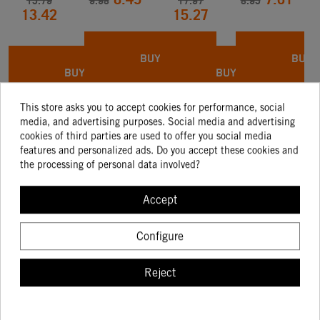
8.49
7.61
15.79
9.98
17.97
8.95
13.42
15.27
KTM
BUY
BUY
BUY
BUY
This store asks you to accept cookies for performance, social
media, and advertising purposes. Social media and advertising
cookies of third parties are used to offer you social media
features and personalized ads. Do you accept these cookies and
the processing of personal data involved?
Customers who
Accept
bought this
Configure
product also
Reject
bought: