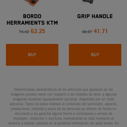
BORDO
GRIP HANDLE
HERRAMIENTS KTM
63.25
41.71
74.42
49.07
BUY
BUY
Determinadas características de los vehículos que aparecen en las
imágenes pueden variar con respecto a los modelos de serie, y algunas
imágenes muestran equipamiento opcional, disponible por un coste
adicional. Todos los datos relativos al contenido del suministro, aspecto,
prestaciones, medidas y pesos de los vehículos se ofrecen de forma no
vinculante y sin garantía alguna frente a confusiones o errores de
impresión, redacción o escritura; reservándose en todo momento el
derecho a realizar cambios en la presente información sin aviso previo. En