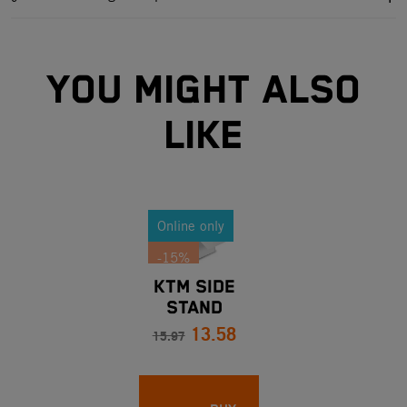
YOU MIGHT ALSO
LIKE
Online only
-15%
KTM SIDE
STAND
13.58
SPRING
15.97
LENGTH 116
MM