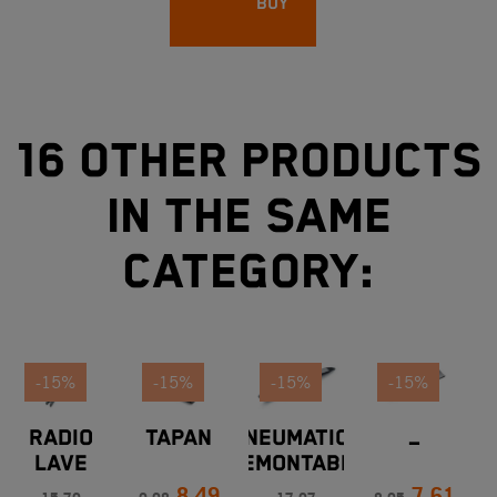
BUY
16 other products
in the same
category:
-15%
-15%
-15%
-15%
RADIO
TAPAN
NEUMATIC
_
LAVE
DEMONTABLE
PALANCA