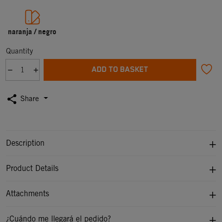
naranja / negro
Quantity
ADD TO BASKET
share
Share
Description
Product Details
Attachments
¿Cuándo me llegará el pedido?