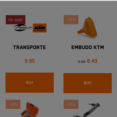
On sale!
-15%
TRANSPORTE
EMBUDO KTM
9.95
8.49
9.98
BUY
BUY
-15%
-15%