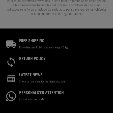
el caso de superficies revestidas, puede haber diferencias de color debido
a las desviaciones habituales del proceso. Los valores de consumo
indicados se refieren al estado de serie apto para carretera de los vehículos
en el momento de la entrega de fábrica.
FREE SHIPPING
For orders over €180 (Maximum weight 5 kg)
RETURN POLICY
LATEST NEWS
Check out our store for the latest products
PERSONALIZED ATTENTION
Consult our specialists