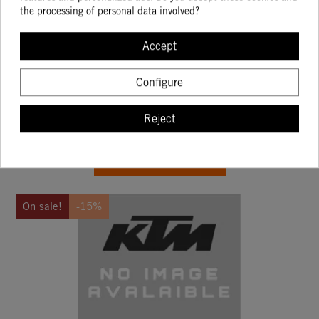
the processing of personal data involved?
Accept
BRAKE DISC 220 MM
Configure
67.21
79.07
Reject
BUY
On sale!
-15%