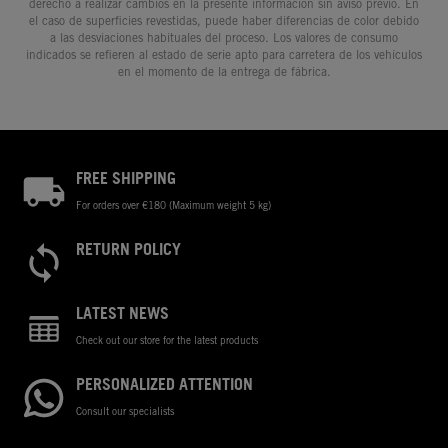
derecho a realizar cambios en la presente información sin aviso previo. En
el caso de superficies revestidas, puede haber diferencias de color debido
a las desviaciones habituales del proceso. Los valores de consumo
indicados se refieren al estado de serie apto para carretera de los vehículos
en el momento de la entrega de fábrica.
FREE SHIPPING
For orders over €180 (Maximum weight 5 kg)
RETURN POLICY
LATEST NEWS
Check out our store for the latest products
PERSONALIZED ATTENTION
Consult our specialists