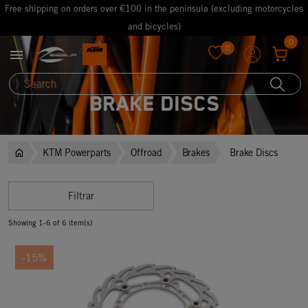
Free shipping on orders over €100 in the peninsula (excluding motorcycles
and bicycles)
0
0

favorite
Brake Discs
KTM Powerparts
Offroad
Brakes
Brake Discs
Filtrar
Showing 1-6 of 6 item(s)
-15%