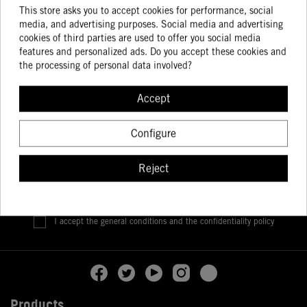
This store asks you to accept cookies for performance, social
LATEST NEWS
media, and advertising purposes. Social media and advertising
Check out our store for the latest products
cookies of third parties are used to offer you social media
features and personalized ads. Do you accept these cookies and
PERSONALIZED ATTENTION
the processing of personal data involved?
Consult our specialists
Accept
Configure
Stay informed about our latest news!
Reject
I accept the general conditions and the confidentiality policy
Products
