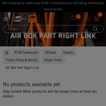
Free shipping on orders over €100 in the peninsula (excluding motorcycles
and bicycles)
0
0

favorite
Air Bok Part Right Link
KTM Powerparts
Offroad
Chassis
Plastic Parts & Decals
Plastic Parts
Air Bok Part Right Link
No products available yet
Stay tuned! More products will be shown here as they are
added.