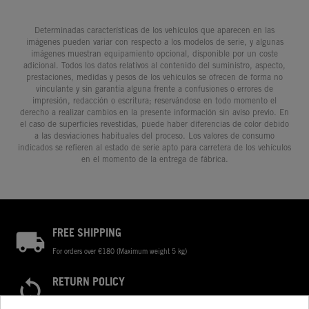
Determinadas características de los vehículos que aparecen en las
imágenes pueden variar con respecto a los modelos de serie, y algunas
imágenes muestran equipamiento opcional, disponible por un coste
adicional. Todos los datos relativos al contenido del suministro, aspecto,
prestaciones, medidas y pesos de los vehículos se ofrecen de forma no
vinculante y sin garantía alguna frente a confusiones o errores de
impresión, redacción o escritura; reservándose en todo momento el
derecho a realizar cambios en la presente información sin aviso previo. En
el caso de superficies revestidas, puede haber diferencias de color debido
a las desviaciones habituales del proceso. Los valores de consumo
indicados se refieren al estado de serie apto para carretera de los vehículos
en el momento de la entrega de fábrica.
FREE SHIPPING
For orders over €180 (Maximum weight 5 kg)
RETURN POLICY