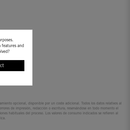
urposes.
a features and
olved?
ct
iento opcional, disponible por un coste adicional. Todos los datos relativos al
 errores de impresión, redacción o escritura; reservándose en todo momento el
ciones habituales del proceso. Los valores de consumo indicados se refieren al
ica.