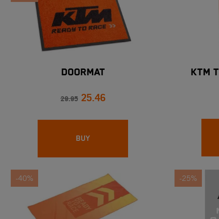
DOORMAT
KTM 
25.46
29.95
BUY
-40%
-25%