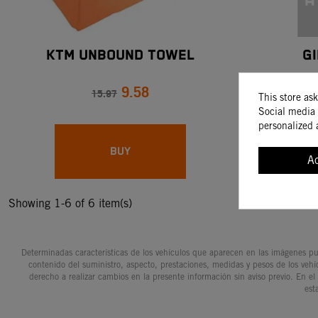
KTM UNBOUND TOWEL
G
9.58
15.97
This store as
Social media 
personalized 
BUY
A
Showing 1-6 of 6 item(s)
Determinadas características de los vehículos que aparecen en las imágenes pue
contenido del suministro, aspecto, prestaciones, medidas y pesos de los vehí
derecho a realizar cambios en la presente información sin aviso previo. En el
est