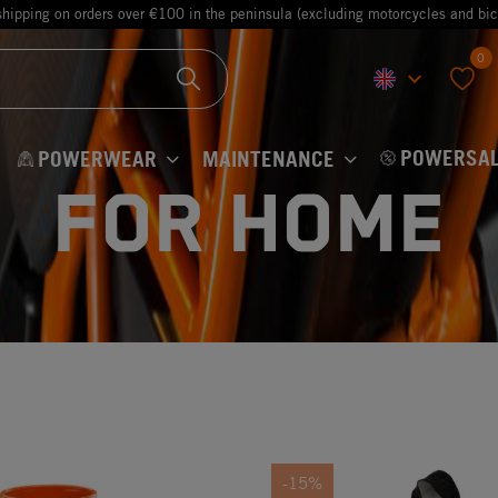
shipping on orders over €100 in the peninsula (excluding motorcycles and bic
0
keyboard_arrow_down
favorite
POWERSAL
POWERWEAR
MAINTENANCE
For Home
-15%