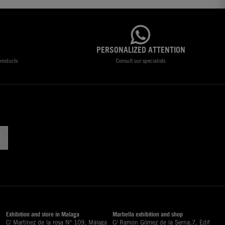
PERSONALIZED ATTENTION
 products
Consult our specialists
!
Exhibition and store in Malaga
Marbella exhibition and shop
C/ Martinez de la rosa Nº 109, Málaga
C/ Ramón Gómez de la Serna,7, Edif