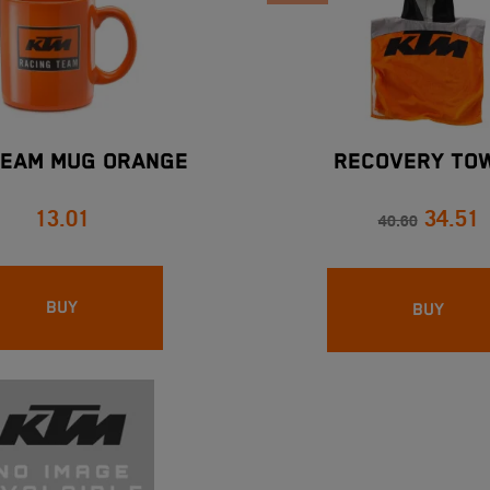
TEAM MUG ORANGE
RECOVERY TO
13.01
34.51
40.60
BUY
BUY