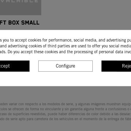
IFT BOX SMALL
1.10
1.46
ks you to accept cookies for performance, social media, and advertising p
and advertising cookies of third parties are used to offer you social medi
ads. Do you accept these cookies and the processing of personal data inv
BUY
ccept
Configure
Reje
den variar con respecto a los modelos de serie, y algunas imágenes muestran equipam
culos se ofrecen de forma no vinculante y sin garantía alguna frente a confusiones o
 caso de superficies revestidas, puede haber diferencias de color debido a las desvia
ado de serie apto para carretera de los vehículos en el momento de la entrega de fábr