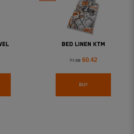
WEL
BED LINEN KTM
60.42
71.09
BUY