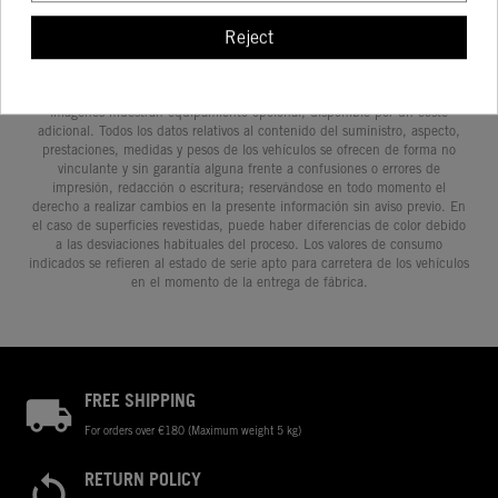
Reject
Determinadas características de los vehículos que aparecen en las
imágenes pueden variar con respecto a los modelos de serie, y algunas
imágenes muestran equipamiento opcional, disponible por un coste
adicional. Todos los datos relativos al contenido del suministro, aspecto,
prestaciones, medidas y pesos de los vehículos se ofrecen de forma no
vinculante y sin garantía alguna frente a confusiones o errores de
impresión, redacción o escritura; reservándose en todo momento el
derecho a realizar cambios en la presente información sin aviso previo. En
el caso de superficies revestidas, puede haber diferencias de color debido
a las desviaciones habituales del proceso. Los valores de consumo
indicados se refieren al estado de serie apto para carretera de los vehículos
en el momento de la entrega de fábrica.
FREE SHIPPING
For orders over €180 (Maximum weight 5 kg)
RETURN POLICY