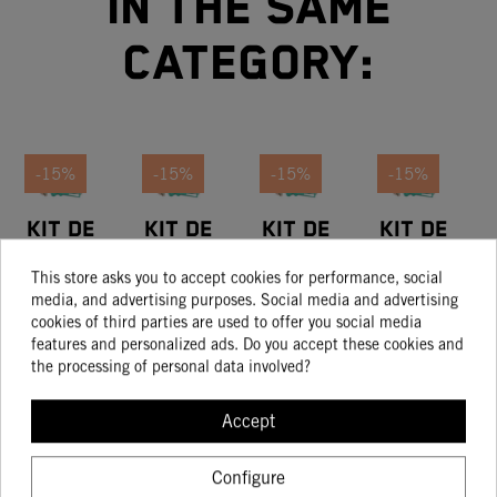
in the same
category:
-15%
-15%
-15%
-15%
Kit De
Kit De
Kit De
Kit De
Pistón
Pistón
Pistón
Pistón
Tam. II
Talla I
This store asks you to accept cookies for performance, social
326.94
298.20
291.01
201.34
media, and advertising purposes. Social media and advertising
277.90
253.47
247.35
171.14
cookies of third parties are used to offer you social media
features and personalized ads. Do you accept these cookies and
the processing of personal data involved?
BUY
BUY
BUY
BUY
Accept
Configure