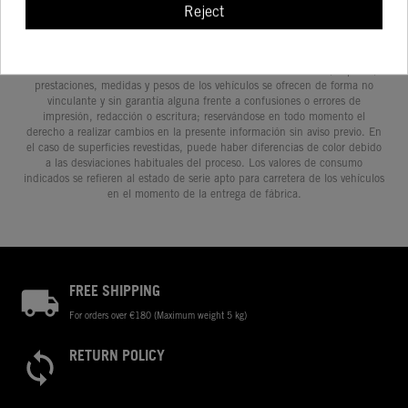
Reject
Determinadas características de los vehículos que aparecen en las
imágenes pueden variar con respecto a los modelos de serie, y algunas
imágenes muestran equipamiento opcional, disponible por un coste
adicional. Todos los datos relativos al contenido del suministro, aspecto,
prestaciones, medidas y pesos de los vehículos se ofrecen de forma no
vinculante y sin garantía alguna frente a confusiones o errores de
impresión, redacción o escritura; reservándose en todo momento el
derecho a realizar cambios en la presente información sin aviso previo. En
el caso de superficies revestidas, puede haber diferencias de color debido
a las desviaciones habituales del proceso. Los valores de consumo
indicados se refieren al estado de serie apto para carretera de los vehículos
en el momento de la entrega de fábrica.
FREE SHIPPING
For orders over €180 (Maximum weight 5 kg)
RETURN POLICY