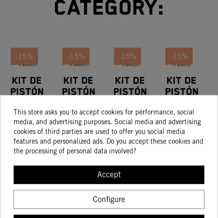
category:
-15%
-15%
-15%
-15%
Kit De
Kit De
Kit De
Kit De
Pistón
Pistón
Pistón
Pistón
Tam. I
Talla II
Talla I
Talla II
263.96
172.00
263.96
131.83
This store asks you to accept cookies for performance, social
224.37
146.20
224.37
112.06
media, and advertising purposes. Social media and advertising
cookies of third parties are used to offer you social media
features and personalized ads. Do you accept these cookies and
the processing of personal data involved?
BUY
BUY
BUY
BUY
Accept
Configure