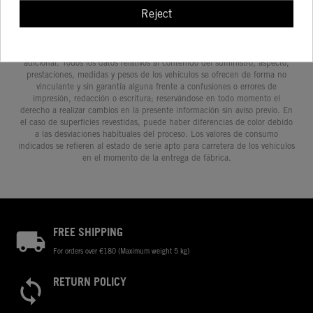
Reject
Determinadas características de los vehículos que aparecen en las
imágenes pueden variar con respecto a los modelos de serie, y algunas
imágenes muestran equipamiento opcional, disponible por un coste
adicional. Todos los datos relativos al contenido del suministro, aspecto,
prestaciones, medidas y pesos de los vehículos se ofrecen de forma no
vinculante y sin garantía alguna frente a confusiones o errores de
impresión, redacción o escritura; reservándose en todo momento el
derecho a realizar cambios en la presente información sin aviso previo. En
el caso de superficies revestidas, puede haber diferencias de color debido
a las desviaciones habituales del proceso. Los valores de consumo
indicados se refieren al estado de serie apto para carretera de los vehículos
en el momento de la entrega de fábrica.
FREE SHIPPING
For orders over €180 (Maximum weight 5 kg)
RETURN POLICY