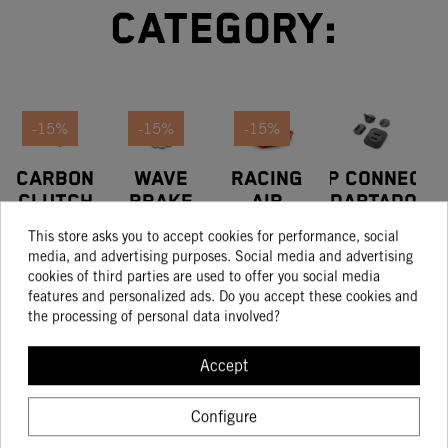
category:
-15%
-15%
-15%
CARBON
WAVE
RACING
SP Connect
CLUTCH
BRAKE
AIR
Adaptador
S
23.96
COVER
DISC
FILTER
Universal
139.03
159.05
129.05
This store asks you to accept cookies for performance, social
118.17
135.20
109.69
PROTECTION
220 MM
Para
media, and advertising purposes. Social media and advertising
Smartphone
cookies of third parties are used to offer you social media
features and personalized ads. Do you accept these cookies and
BUY
the processing of personal data involved?
BUY
BUY
BUY
Accept
Configure