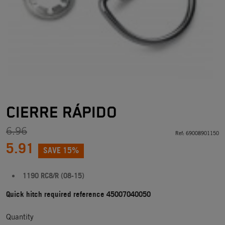
CIERRE RÁPIDO
6.96
Ref:
69008901150
5.91
SAVE 15%
1190 RC8/R (08-15)
Quick hitch required reference 45007040050
Quantity