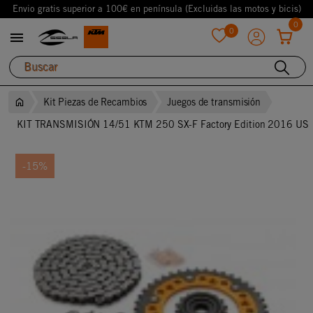
Envio gratis superior a 100€ en península (Excluidas las motos y bicis)
0
0

favorite
Kit Piezas de Recambios
Juegos de transmisión
KIT TRANSMISIÓN 14/51 KTM 250 SX-F Factory Edition 2016 US
-15%