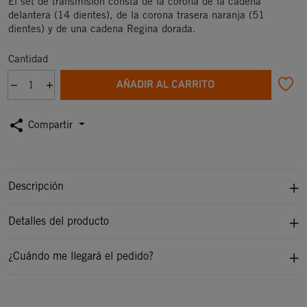
El set de transmisión consta de la corona de la cadena
delantera (14 dientes), de la corona trasera naranja (51
dientes) y de una cadena Regina dorada.
Cantidad
AÑADIR AL CARRITO
share
Compartir
Descripción
Detalles del producto
¿Cuándo me llegará el pedido?