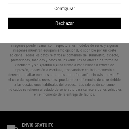
Configurar
Rechazar
Determinadas características de los vehículos que aparecen en las
imágenes pueden variar con respecto a los modelos de serie, y algunas
imágenes muestran equipamiento opcional, disponible por un coste
adicional. Todos los datos relativos al contenido del suministro, aspecto,
prestaciones, medidas y pesos de los vehículos se ofrecen de forma no
vinculante y sin garantía alguna frente a confusiones o errores de
impresión, redacción o escritura; reservándose en todo momento el
derecho a realizar cambios en la presente información sin aviso previo. En
el caso de superficies revestidas, puede haber diferencias de color debido
a las desviaciones habituales del proceso. Los valores de consumo
indicados se refieren al estado de serie apto para carretera de los vehículos
en el momento de la entrega de fábrica.
ENVÍO GRATUITO