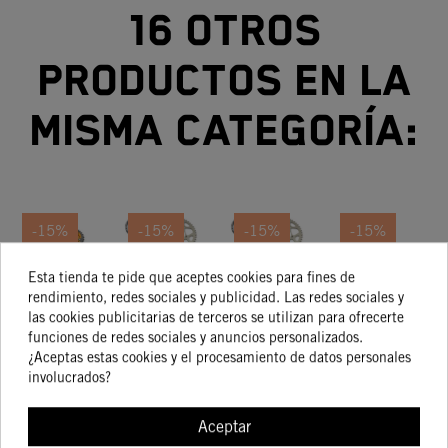
16 otros
productos en la
misma categoría:
-15%
-15%
-15%
-15%
Esta tienda te pide que aceptes cookies para fines de
KIT
KIT
KIT
KIT
rendimiento, redes sociales y publicidad. Las redes sociales y
TRANSMISIÓN
TRANSMISIÓN
TRANSMISIÓN
TRANSMISIÓN
TR
las cookies publicitarias de terceros se utilizan para ofrecerte
16/42 KTM
13/48 KTM
17/38 KTM
13/50 KTM
1
194,81 €
161,90 €
218,83 €
170,01 €
funciones de redes sociales y anuncios personalizados.
165,59 €
137,61 €
186,00 €
144,50 €
690 SMC R
450 SX-F
1290 Super
300 XC-W
85
¿Aceptas estas cookies y el procesamiento de datos personales
Factory-
Duke R / GT
Six Days TPI
2
involucrados?
Edition 2016
2020
US
Aceptar
COMPRAR
COMPRAR
COMPRAR
COMPRA