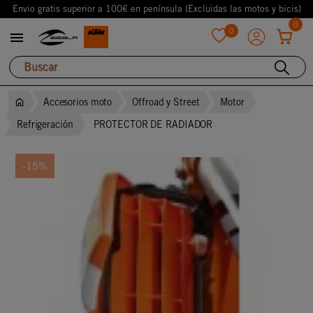
Envio gratis superior a 100€ en península (Excluidas las motos y bicis)
0
0

favorite
Accesorios moto
Offroad y Street
Motor
Refrigeración
PROTECTOR DE RADIADOR
-15%