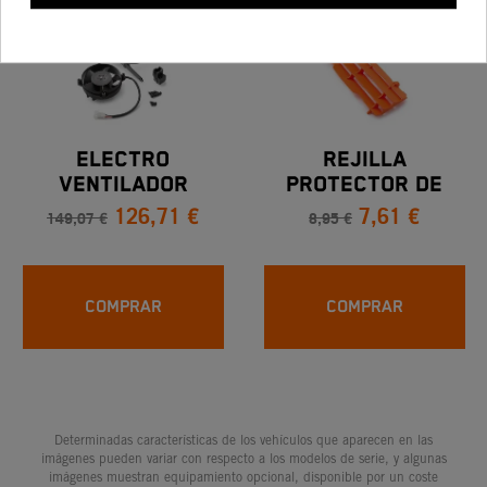
-15%
-15%
ELECTRO
REJILLA
VENTILADOR
PROTECTOR DE
126,71 €
7,61 €
RADIADOR KTM EXC
RADIADOR NARANJA
149,07 €
8,95 €
Desde 2020
KTM SX /XC/EXC
07-12
COMPRAR
COMPRAR
Determinadas características de los vehículos que aparecen en las
imágenes pueden variar con respecto a los modelos de serie, y algunas
imágenes muestran equipamiento opcional, disponible por un coste