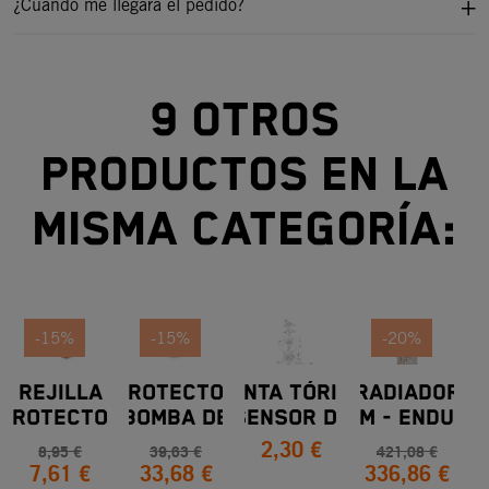
¿Cuándo me llegará el pedido?
9 otros
productos en la
misma categoría:
-15%
-15%
-20%
REJILLA
PROTECTOR
JUNTA TÓRICA
Radiador
VE
PROTECTOR
BOMBA DE
SENSOR DE
KTM - Enduro
2,30 €
DE
AGUA
TEMPERATURA
690 Y SMC (21
8,95 €
39,63 €
421,08 €
7,61 €
33,68 €
336,86 €
RADIADOR
KTM REF
Y