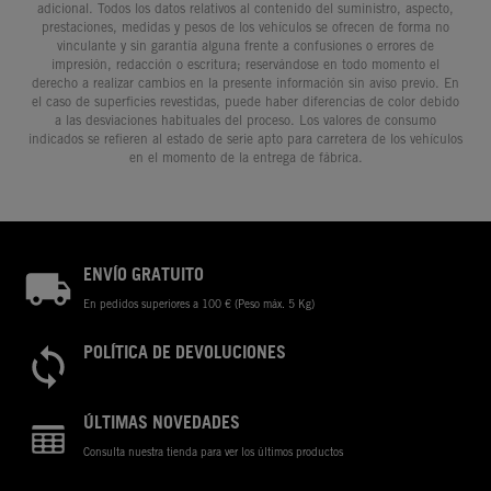
adicional. Todos los datos relativos al contenido del suministro, aspecto,
prestaciones, medidas y pesos de los vehículos se ofrecen de forma no
vinculante y sin garantía alguna frente a confusiones o errores de
impresión, redacción o escritura; reservándose en todo momento el
derecho a realizar cambios en la presente información sin aviso previo. En
el caso de superficies revestidas, puede haber diferencias de color debido
a las desviaciones habituales del proceso. Los valores de consumo
indicados se refieren al estado de serie apto para carretera de los vehículos
en el momento de la entrega de fábrica.
ENVÍO GRATUITO
En pedidos superiores a 100 € (Peso máx. 5 Kg)
POLÍTICA DE DEVOLUCIONES
ÚLTIMAS NOVEDADES
Consulta nuestra tienda para ver los últimos productos