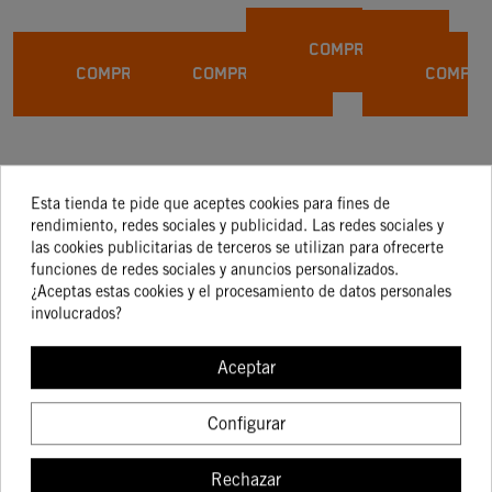
NARANJA
90135047000
Posteriores)
KTM SX
COMPRAR
/XC/EXC
COMPRAR
COMPRAR
COMPRA
07-12
Esta tienda te pide que aceptes cookies para fines de
rendimiento, redes sociales y publicidad. Las redes sociales y
Los clientes que
las cookies publicitarias de terceros se utilizan para ofrecerte
funciones de redes sociales y anuncios personalizados.
¿Aceptas estas cookies y el procesamiento de datos personales
adquirieron este
involucrados?
producto también
Aceptar
compraron:
Configurar
Rechazar