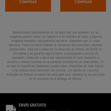
COMPRAR
COMPRAR
Determinadas características de los vehículos que aparecen en las
imágenes pueden variar con respecto a los modelos de serie, y algunas
imágenes muestran equipamiento opcional, disponible por un coste
adicional. Todos los datos relativos al contenido del suministro, aspecto,
prestaciones, medidas y pesos de los vehículos se ofrecen de forma no
vinculante y sin garantía alguna frente a confusiones o errores de
impresión, redacción o escritura; reservándose en todo momento el
derecho a realizar cambios en la presente información sin aviso previo. En
el caso de superficies revestidas, puede haber diferencias de color debido
a las desviaciones habituales del proceso. Los valores de consumo
indicados se refieren al estado de serie apto para carretera de los vehículos
en el momento de la entrega de fábrica.
ENVÍO GRATUITO