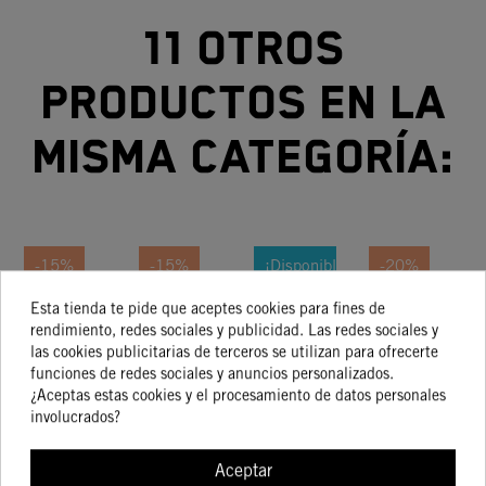
11 otros
productos en la
misma categoría:
-15%
-15%
¡Disponible
-20%
sólo en
Internet!
Esta tienda te pide que aceptes cookies para fines de
PROTECTOR
TUBOS/MANGUITOS
RADIADOR
Radiador
VE
rendimiento, redes sociales y publicidad. Las redes sociales y
-20%
BOMBA DE
RADIADOR EN
KTM 690
KTM - Enduro
las cookies publicitarias de terceros se utilizan para ofrecerte
AGUA
NARANJA
ENDURO R
690 Y SMC (21
funciones de redes sociales y anuncios personalizados.
39,63 €
85,00 €
421,08 €
421,08 €
33,68 €
72,25 €
336,86 €
336,86 €
/ SMC 15-
Y
¿Aceptas estas cookies y el procesamiento de datos personales
18
Posteriores)
involucrados?
Aceptar