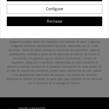
COMPRAR
COMPRAR
COMPRAR
COMPRA
Configurar
Rechazar
Determinadas características de los vehículos que aparecen en las
imágenes pueden variar con respecto a los modelos de serie, y algunas
imágenes muestran equipamiento opcional, disponible por un coste
adicional. Todos los datos relativos al contenido del suministro, aspecto,
prestaciones, medidas y pesos de los vehículos se ofrecen de forma no
vinculante y sin garantía alguna frente a confusiones o errores de
impresión, redacción o escritura; reservándose en todo momento el
derecho a realizar cambios en la presente información sin aviso previo. En
el caso de superficies revestidas, puede haber diferencias de color debido
a las desviaciones habituales del proceso. Los valores de consumo
indicados se refieren al estado de serie apto para carretera de los vehículos
en el momento de la entrega de fábrica.