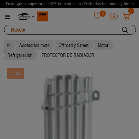
Envio gratis superior a 100€ en península (Excluidas las motos y bicis)
0
0

favorite
Accesorios moto
Offroad y Street
Motor
Refrigeración
PROTECTOR DE RADIADOR
-15%