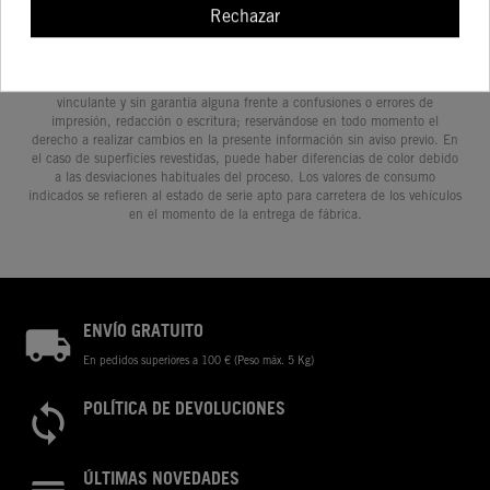
Determinadas características de los vehículos que aparecen en las
Rechazar
imágenes pueden variar con respecto a los modelos de serie, y algunas
imágenes muestran equipamiento opcional, disponible por un coste
adicional. Todos los datos relativos al contenido del suministro, aspecto,
prestaciones, medidas y pesos de los vehículos se ofrecen de forma no
vinculante y sin garantía alguna frente a confusiones o errores de
impresión, redacción o escritura; reservándose en todo momento el
derecho a realizar cambios en la presente información sin aviso previo. En
el caso de superficies revestidas, puede haber diferencias de color debido
a las desviaciones habituales del proceso. Los valores de consumo
indicados se refieren al estado de serie apto para carretera de los vehículos
en el momento de la entrega de fábrica.
ENVÍO GRATUITO
En pedidos superiores a 100 € (Peso máx. 5 Kg)
POLÍTICA DE DEVOLUCIONES
ÚLTIMAS NOVEDADES