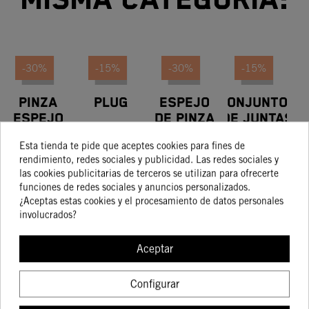
misma categoría:
-30%
-15%
-30%
-15%
PINZA
PLUG
ESPEJO
CONJUNTOS
ESPEJO
DE PINZA
DE JUNTAS
CON
CON
PARA TAPA
39,93 €
10,71 €
38,60 €
39,93 €
Esta tienda te pide que aceptes cookies para fines de
27,95 €
9,10 €
27,02 €
33,94 €
PASADOR
PASADOR
FR+RR
rendimiento, redes sociales y publicidad. Las redes sociales y
TENSOR
las cookies publicitarias de terceros se utilizan para ofrecerte
funciones de redes sociales y anuncios personalizados.
¿Aceptas estas cookies y el procesamiento de datos personales
COMPRAR
COMPRAR
COMPRAR
COMPRA
involucrados?
Aceptar
Configurar