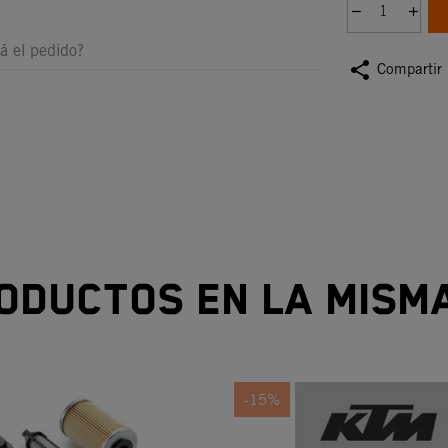
á el pedido?
share
Compartir
oductos en la mism
-15%