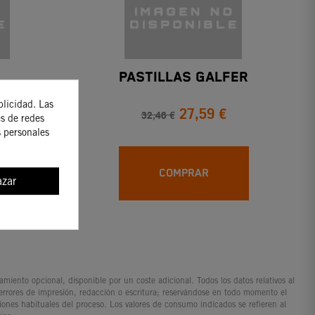
PASTILLAS GALFER
blicidad. Las
27,59 €
32,46 €
es de redes
s personales
COMPRAR
zar
iento opcional, disponible por un coste adicional. Todos los datos relativos al
 errores de impresión, redacción o escritura; reservándose en todo momento el
ciones habituales del proceso. Los valores de consumo indicados se refieren al