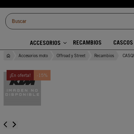
RECAMBIOS
CASCOS
ACCESORIOS
Accesorios moto
Offroad y Street
Recambios
CASQ
¡En oferta!
-15%
arrow_back_ios
arrow_forward_ios