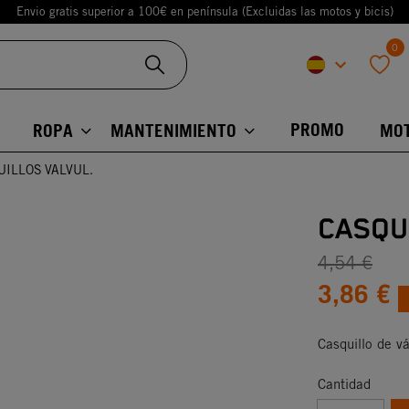
Envio gratis superior a 100€ en península (Excluidas las motos y bicis)
0
keyboard_arrow_down
favorite
PROMO
ROPA
MANTENIMIENTO
MO
UILLOS VALVUL.
CASQU
4,54 €
3,86 €
Casquillo de vá
Cantidad