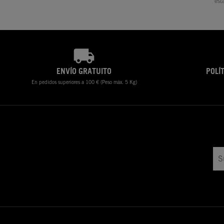
est
ENVÍO GRATUITO
POLÍ
En pedidos superiores a 100 € (Peso máx. 5 Kg)