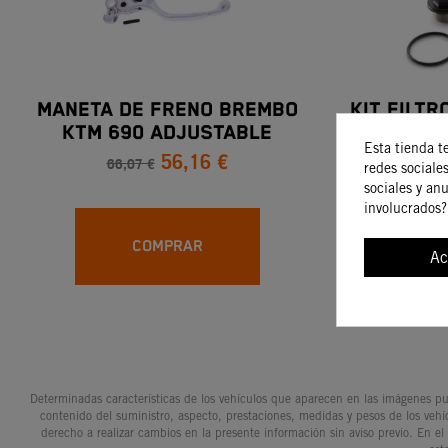
MANETA DE FRENO BREMBO
KIT FILTR
KTM 690 ADJUSTABLE
DUKE - K
Esta tienda t
56,16 €
66,07 €
3
redes sociales
sociales y an
involucrados?
COMPRAR
Ac
Determinadas características de los vehículos que aparecen en las imágenes pue
contenido del suministro, aspecto, prestaciones, medidas y pesos de los vehí
derecho a realizar cambios en la presente información sin aviso previo. En el