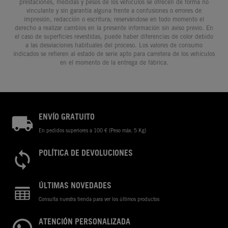
prestaciones, medidas y pesos de los vehículos se ofrecen de forma no
vinculante y sin garantía alguna frente a confusiones o errores de
impresión, redacción o escritura; reservándose en todo momento el
derecho a realizar cambios en la presente información sin aviso previo. En
el caso de superficies revestidas, puede haber diferencias de color debido
a las desviaciones habituales del proceso. Los valores de consumo
indicados se refieren al estado de serie apto para carretera de los vehículos
en el momento de la entrega de fábrica.
ENVÍO GRATUITO
En pedidos superiores a 100 € (Peso máx. 5 Kg)
POLÍTICA DE DEVOLUCIONES
ÚLTIMAS NOVEDADES
Consulta nuestra tienda para ver los últimos productos
ATENCIÓN PERSONALIZADA