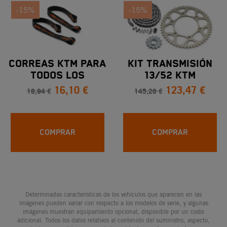
-15%
-15%
CORREAS KTM PARA
KIT TRANSMISIÓN
TODOS LOS
13/52 KTM
16,10 €
123,47 €
MODELOS
250/350/450 EXC-F
18,94 €
145,26 €
2015
COMPRAR
COMPRAR
Determinadas características de los vehículos que aparecen en las
imágenes pueden variar con respecto a los modelos de serie, y algunas
imágenes muestran equipamiento opcional, disponible por un coste
adicional. Todos los datos relativos al contenido del suministro, aspecto,