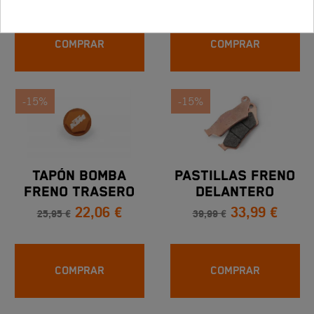
COMPRAR
COMPRAR
-15%
-15%
TAPÓN BOMBA
PASTILLAS FRENO
FRENO TRASERO
DELANTERO
22,06 €
33,99 €
SINTERIZADAS
25,95 €
39,99 €
COMPRAR
COMPRAR