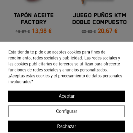
TAPÓN ACEITE
JUEGO PUÑOS KTM
FACTORY
DOBLE COMPUESTO
13,98 €
20,67 €
19,97 €
25,83 €
Esta tienda te pide que aceptes cookies para fines de
COMPRAR
COMPRAR
rendimiento, redes sociales y publicidad. Las redes sociales y
las cookies publicitarias de terceros se utilizan para ofrecerte
funciones de redes sociales y anuncios personalizados.
¿Aceptas estas cookies y el procesamiento de datos personales
-15%
-15%
involucrados?
Aceptar
TAPA EMBRAGUE
CORREAS CON
Configurar
HIDRAULICO Y TAPA
GANCHO
23,76 €
31,27 €
DE LA BOMBA DE
Rechazar
27,95 €
36,78 €
FRENO DELANTERO