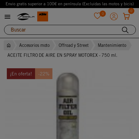
Envio gratis superior a 100€ en península (Excluidas las motos y bicis)
0
0

favorite
Accesorios moto
Offroad y Street
Mantenimiento
ACEITE FILTRO DE AIRE EN SPRAY MOTOREX - 750 ml.
¡En oferta!
-22%