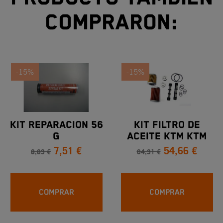
compraron:
-15%
-15%
KIT REPARACION 56
KIT FILTRO DE
G
ACEITE KTM KTM
7,51 €
54,66 €
690 LC4 2012-2024
8,83 €
64,31 €
COMPRAR
COMPRAR