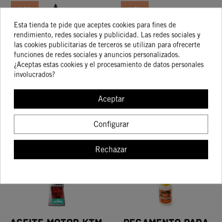
-15%
-15%
Esta tienda te pide que aceptes cookies para fines de
rendimiento, redes sociales y publicidad. Las redes sociales y
las cookies publicitarias de terceros se utilizan para ofrecerte
funciones de redes sociales y anuncios personalizados.
ACEITE PARA
KIT FILTRO
¿Aceptas estas cookies y el procesamiento de datos personales
BOMBA EMBRAGUE
GASOLINA KTM 1290
involucrados?
10,80 €
57,29 €
HIDRÁULICO KTM
SUPER
12,71 €
67,40 €
ADVENTURE/SUPER
Aceptar
DUKE (16-20)
Configurar
COMPRAR
COMPRAR
Rechazar
¡En oferta!
-22%
-15%