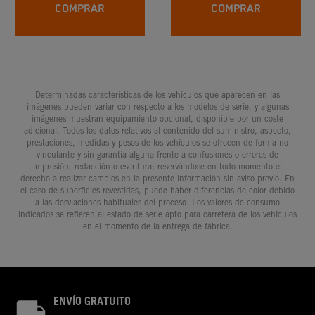
COMPRAR
COMPRAR
Determinadas características de los vehículos que aparecen en las
imágenes pueden variar con respecto a los modelos de serie, y algunas
imágenes muestran equipamiento opcional, disponible por un coste
adicional. Todos los datos relativos al contenido del suministro, aspecto,
prestaciones, medidas y pesos de los vehículos se ofrecen de forma no
vinculante y sin garantía alguna frente a confusiones o errores de
impresión, redacción o escritura; reservándose en todo momento el
derecho a realizar cambios en la presente información sin aviso previo. En
el caso de superficies revestidas, puede haber diferencias de color debido
a las desviaciones habituales del proceso. Los valores de consumo
indicados se refieren al estado de serie apto para carretera de los vehículos
en el momento de la entrega de fábrica.
ENVÍO GRATUITO