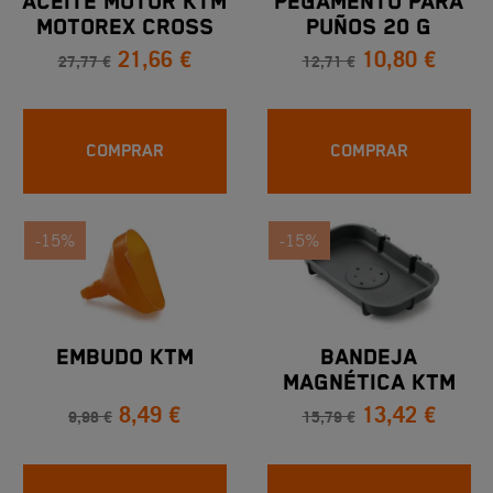
ACEITE MOTOR KTM
PEGAMENTO PARA
MOTOREX CROSS
PUÑOS 20 G
21,66 €
10,80 €
POWER 4 T 10W60 -
27,77 €
12,71 €
1 L
COMPRAR
COMPRAR
-15%
-15%
EMBUDO KTM
BANDEJA
MAGNÉTICA KTM
8,49 €
13,42 €
9,98 €
15,79 €