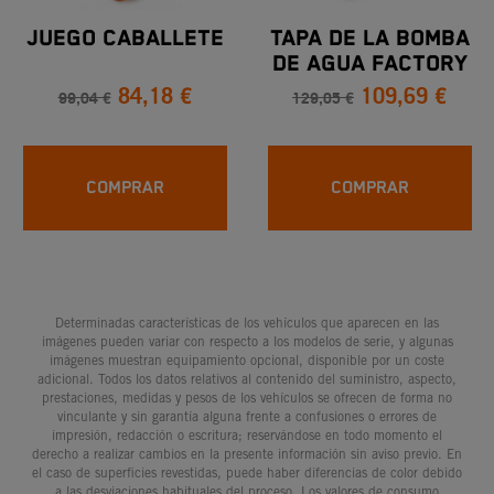
JUEGO CABALLETE
TAPA DE LA BOMBA
DE AGUA FACTORY
84,18 €
109,69 €
99,04 €
129,05 €
COMPRAR
COMPRAR
Determinadas características de los vehículos que aparecen en las
imágenes pueden variar con respecto a los modelos de serie, y algunas
imágenes muestran equipamiento opcional, disponible por un coste
adicional. Todos los datos relativos al contenido del suministro, aspecto,
prestaciones, medidas y pesos de los vehículos se ofrecen de forma no
vinculante y sin garantía alguna frente a confusiones o errores de
impresión, redacción o escritura; reservándose en todo momento el
derecho a realizar cambios en la presente información sin aviso previo. En
el caso de superficies revestidas, puede haber diferencias de color debido
a las desviaciones habituales del proceso. Los valores de consumo