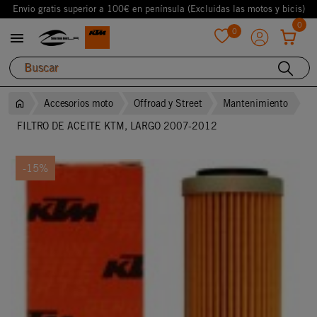
Envio gratis superior a 100€ en península (Excluidas las motos y bicis)
0
0

favorite
Accesorios moto
Offroad y Street
Mantenimiento
FILTRO DE ACEITE KTM, LARGO 2007-2012
-15%