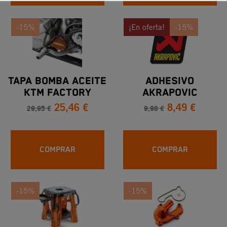
-15%
¡En oferta!
-15%
TAPA BOMBA ACEITE
ADHESIVO
KTM FACTORY
AKRAPOVIC
25,46 €
8,49 €
75x95mm
29,95 €
9,98 €
COMPRAR
COMPRAR
-15%
-15%