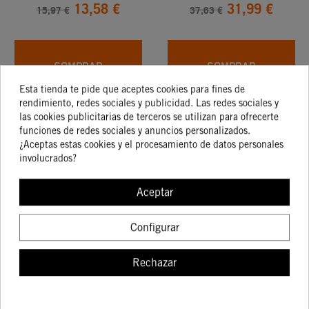
13,58 €
31,99 €
AYUDA A REMOLCAR
15,97 €
37,63 €
KTM EXC, SX Y XC
04-13
COMPRAR
COMPRAR
Esta tienda te pide que aceptes cookies para fines de
rendimiento, redes sociales y publicidad. Las redes sociales y
las cookies publicitarias de terceros se utilizan para ofrecerte
-15%
-15%
funciones de redes sociales y anuncios personalizados.
¿Aceptas estas cookies y el procesamiento de datos personales
involucrados?
Aceptar
KTM PHDS SOPORTE
PASTILLAS FRENO
MANILLAR GOMAS
DELANTERO
169,19 €
33,99 €
PROGRESIVAS
SINTERIZADAS
Configurar
199,05 €
39,99 €
ANTIVIBRACIÓN
Rechazar
COMPRAR
COMPRAR