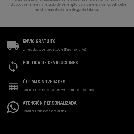
indicados se refieren al estado de serie apto para carretera de los vehículos
en el momento de la entrega de fábrica.
ENVÍO GRATUITO
En pedidos superiores a 100 € (Peso máx. 5 Kg)
POLÍTICA DE DEVOLUCIONES
ÚLTIMAS NOVEDADES
Consulta nuestra tienda para ver los últimos productos
ATENCIÓN PERSONALIZADA
Consulta a nuestros especialistas