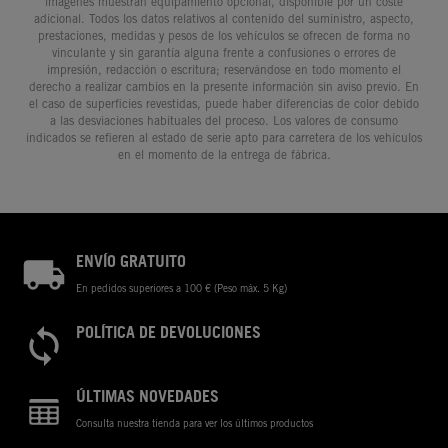
imágenes muestran equipamiento opcional, disponible por un coste
adicional. Todos los datos relativos al contenido del suministro, aspecto,
prestaciones, medidas y pesos de los vehículos se ofrecen de forma no
vinculante y sin garantía alguna frente a confusiones o errores de
impresión, redacción o escritura; reservándose en todo momento el
derecho a realizar cambios en la presente información sin aviso previo. En
el caso de superficies revestidas, puede haber diferencias de color debido
a las desviaciones habituales del proceso. Los valores de consumo
indicados se refieren al estado de serie apto para carretera de los vehículos
en el momento de la entrega de fábrica.
ENVÍO GRATUITO
En pedidos superiores a 100 € (Peso máx. 5 Kg)
POLÍTICA DE DEVOLUCIONES
ÚLTIMAS NOVEDADES
Consulta nuestra tienda para ver los últimos productos