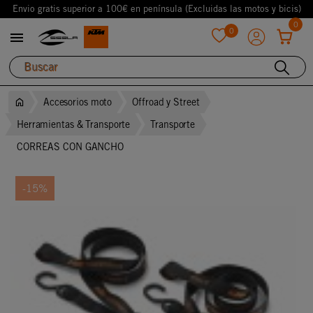
Envio gratis superior a 100€ en península (Excluidas las motos y bicis)
0
0

favorite
Accesorios moto
Offroad y Street
Herramientas & Transporte
Transporte
CORREAS CON GANCHO
-15%