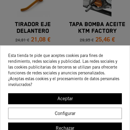
TIRADOR EJE
TAPA BOMBA ACEITE
DELANTERO
KTM FACTORY
21,08 €
25,46 €
24,81 €
29,95 €
Esta tienda te pide que aceptes cookies para fines de
rendimiento, redes sociales y publicidad. Las redes sociales y
COMPRAR
COMPRAR
las cookies publicitarias de terceros se utilizan para ofrecerte
funciones de redes sociales y anuncios personalizados.
¿Aceptas estas cookies y el procesamiento de datos personales
involucrados?
-15%
-15%
Aceptar
Configurar
JUEGO TAPONES
TAPÓN DE ESCAPE
VÁLVULA KTM
Rechazar