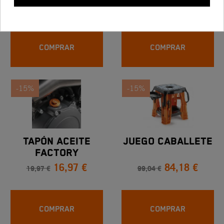
8,38 €
5,91 €
9,86 €
6,96 €
COMPRAR
COMPRAR
-15%
-15%
TAPÓN ACEITE
JUEGO CABALLETE
FACTORY
16,97 €
84,18 €
19,97 €
99,04 €
COMPRAR
COMPRAR