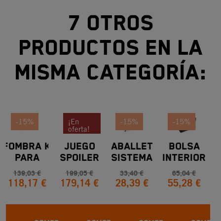
7 otros
productos en la
misma categoría:
-15%
¡En
-15%
-15%
oferta!
LFOMBRA KTM
JUEGO
CABALLETE
BOLSA
-10%
PARA
SPOILER
SISTEMA
INTERIOR
I
ANTENIMIENTO
SIDECASE
LLENADO
TOP CASE
K
139,03 €
199,05 €
33,40 €
65,04 €
118,17 €
179,14 €
28,39 €
55,28 €
Y REPOSTAJE
PLATA 16
RÁPIDO
TOURATECH
M
BY KTM 38L
O
AD