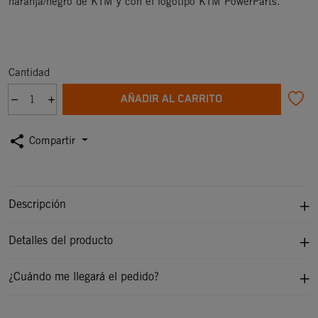
naranja/negro de KTM y con el logotipo KTM PowerParts.
Cantidad
AÑADIR AL CARRITO
share
Compartir
Descripción
Detalles del producto
¿Cuándo me llegará el pedido?