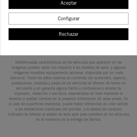
350 14
SX
Aceptar
COMPRAR
COMPRAR
COMPRAR
COMPRA
Configurar
Rechazar
Determinadas características de los vehículos que aparecen en las
imágenes pueden variar con respecto a los modelos de serie, y algunas
imágenes muestran equipamiento opcional, disponible por un coste
adicional. Todos los datos relativos al contenido del suministro, aspecto,
prestaciones, medidas y pesos de los vehículos se ofrecen de forma no
vinculante y sin garantía alguna frente a confusiones o errores de
impresión, redacción o escritura; reservándose en todo momento el
derecho a realizar cambios en la presente información sin aviso previo. En
el caso de superficies revestidas, puede haber diferencias de color debido
a las desviaciones habituales del proceso. Los valores de consumo
indicados se refieren al estado de serie apto para carretera de los vehículos
en el momento de la entrega de fábrica.