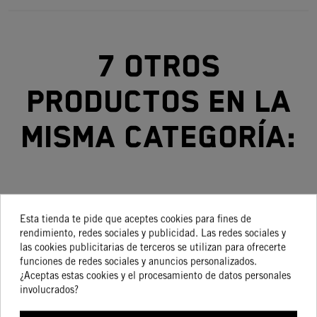
7 otros
productos en la
misma categoría:
-40%
-15%
-15%
-30%
Esta tienda te pide que aceptes cookies para fines de
rendimiento, redes sociales y publicidad. Las redes sociales y
MANETA
KIT
AJUSTADOR
AMORTIGUADO
A
las cookies publicitarias de terceros se utilizan para ofrecerte
EMBRAGUE
CILINDRO
PRE CARGA
H
funciones de redes sociales y anuncios personalizados.
KTM FLEX
SXS
AMORTIGUADOR
DE
¿Aceptas estas cookies y el procesamiento de datos personales
99,04 €
999,10 €
159,05 €
6,72 €
59,42 €
849,23 €
135,20 €
4,70 €
involucrados?
FREERIDE
FACTORY
TRASERO
250 R /
KTM 125