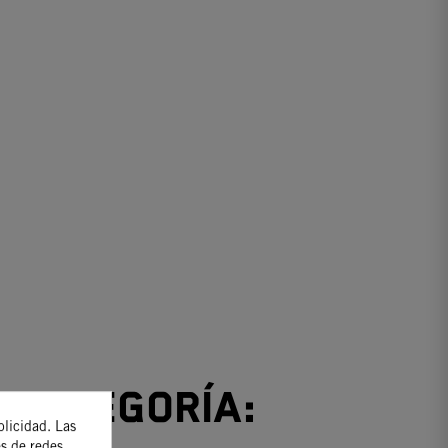
 categoría:
blicidad. Las
es de redes