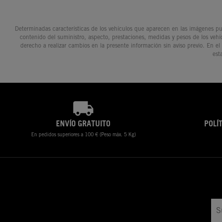
Determinadas características de los vehículos que aparecen en las imágenes pue
contenido del suministro, aspecto, prestaciones, medidas y pesos de los vehí
derecho a realizar cambios en la presente información sin aviso previo. En el
est
ENVÍO GRATUITO
POLÍ
En pedidos superiores a 100 € (Peso máx. 5 Kg)