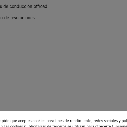
s de conducción offroad
en de revoluciones
oductos en la misma
e pide que aceptes cookies para fines de rendimiento, redes sociales y pu
 y las cookies publicitarias de terceros se utilizan para ofrecerte funcion