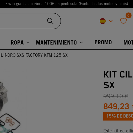
Envio gratis superior a 100€ en península (Excluidas las motos y bicis)
0
keyboard_arrow_down
favorite
PROMO
ROPA
MANTENIMIENTO
MO
CILINDRO SXS FACTORY KTM 125 SX
KIT CI
SX
999,10 €
849,23 
15% DE DES
Este kit de ci