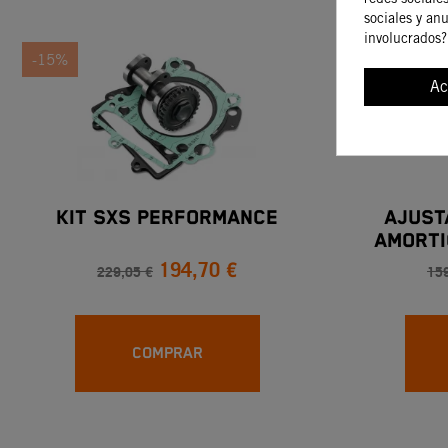
sociales y an
involucrados?
-15%
-15%
Ac
KIT SXS PERFORMANCE
AJUST
AMORTI
194,70 €
229,05 €
159
COMPRAR