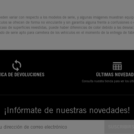
den variar con respecto a los modelos de serie, y algunas imágenes muestran equipam
culos se ofrecen de forma no vinculante y sin garantía alguna frente a confusiones o
 caso de superficies revestidas, puede haber diferencias de color debido a las desvia
ado de serie apto para carretera de los vehículos en el momento de la entrega de fábr
TICA DE DEVOLUCIONES
ÚLTIMAS NOVEDAD
Consulta nuestra tienda para ver los úl
¡Infórmate de nuestras novedades!