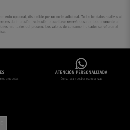
iento opcional, disponible por un coste adicional. Todos los datos relativos al
 errores de impresión, redacción o escritura; reservándose en todo momento el
ciones habituales del proceso. Los valores de consumo indicados se refieren al
ica.
ES
ATENCIÓN PERSONALIZADA
timos productos
Consulta a nuestros especialistas