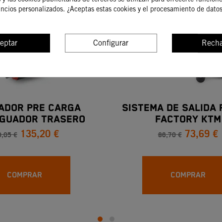
uncios personalizados. ¿Aceptas estas cookies y el procesamiento de dato
-15%
eptar
Configurar
Recha
ADOR PRE CARGA
SISTEMA DE SALIDA 
GUADOR TRASERO
FACTORY KTM
135,20 €
73,69 €
,05 €
86,70 €
COMPRAR
COMPRAR