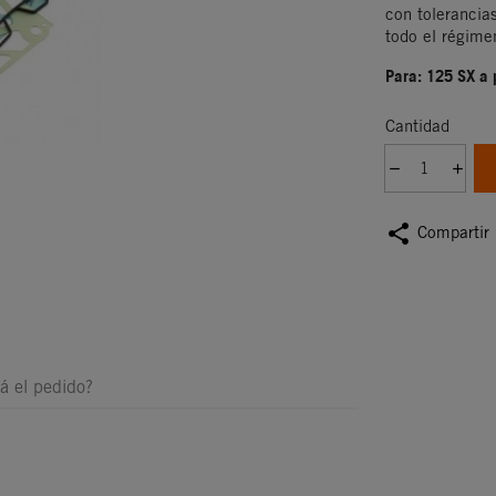
con tolerancia
todo el régime
Para: 125 SX a 
Cantidad
share
Compartir
á el pedido?