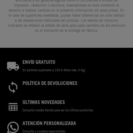
vinculante y sin garantía alguna frente a confusiones o errores de
impresión, redacción o escritura; reservándose en todo momento el
derecho a realizar cambios en la presente información sin aviso previo. En
el caso de superficies revestidas, puede haber diferencias de color debido
a las desviaciones habituales del proceso. Los valores de consumo
indicados se refieren al estado de serie apto para carretera de los vehículos
en el momento de la entrega de fábrica.
ENVÍO GRATUITO
En pedidos superiores a 100 € (Peso máx. 5 Kg)
POLÍTICA DE DEVOLUCIONES
ÚLTIMAS NOVEDADES
Consulta nuestra tienda para ver los últimos productos
ATENCIÓN PERSONALIZADA
Consulta a nuestros especialistas