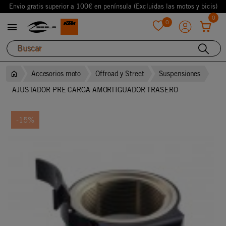
Envio gratis superior a 100€ en península (Excluidas las motos y bicis)
0
0

favorite
Accesorios moto
Offroad y Street
Suspensiones
AJUSTADOR PRE CARGA AMORTIGUADOR TRASERO
-15%