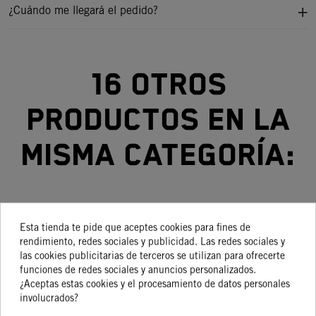
¿Cuándo me llegará el pedido?
16 otros
productos en la
misma categoría:
-15%
-15%
-15%
-15%
Esta tienda te pide que aceptes cookies para fines de
rendimiento, redes sociales y publicidad. Las redes sociales y
las cookies publicitarias de terceros se utilizan para ofrecerte
PROTECTOR
KIT
Maneta
Maneta
funciones de redes sociales y anuncios personalizados.
DISCO
TRANSMISIÓN
De
De
¿Aceptas estas cookies y el procesamiento de datos personales
DELANTERO
14/49 KTM
Embrague
Embrague
99,04 €
101,40 €
155,12 €
123,66 €
involucrados?
84,18 €
86,19 €
131,85 €
105,11 €
85/105 SX
Y Maneta
Y Maneta
F