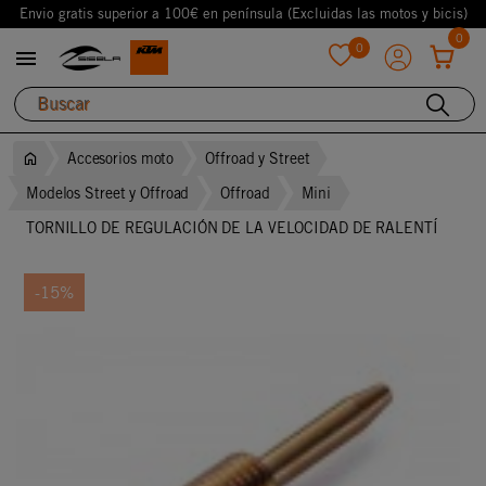
Envio gratis superior a 100€ en península (Excluidas las motos y bicis)
0
0

favorite
Accesorios moto
Offroad y Street
Modelos Street y Offroad
Offroad
Mini
TORNILLO DE REGULACIÓN DE LA VELOCIDAD DE RALENTÍ
-15%