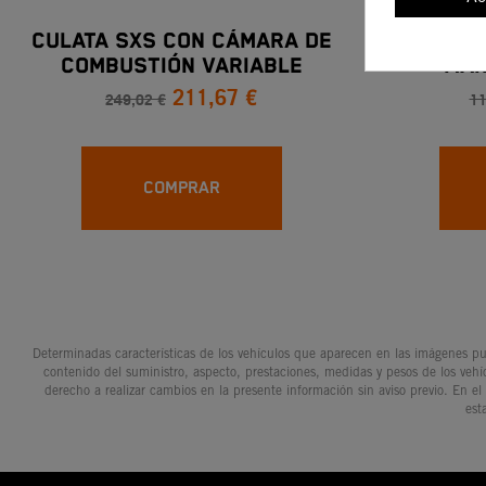
CULATA SXS CON CÁMARA DE
Manet
COMBUSTIÓN VARIABLE
Man
211,67 €
249,02 €
11
COMPRAR
Determinadas características de los vehículos que aparecen en las imágenes pue
contenido del suministro, aspecto, prestaciones, medidas y pesos de los vehí
derecho a realizar cambios en la presente información sin aviso previo. En el
est