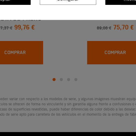
a De Embrague Y
KIT DEL TENSOR DE 
eta De Freno
99,76 €
75,70 €
7,37 €
89,06 €
COMPRAR
COMPRAR
den variar con respecto a los modelos de serie, y algunas imágenes muestran equipam
culos se ofrecen de forma no vinculante y sin garantía alguna frente a confusiones o
 caso de superficies revestidas, puede haber diferencias de color debido a las desvia
ado de serie apto para carretera de los vehículos en el momento de la entrega de fábr