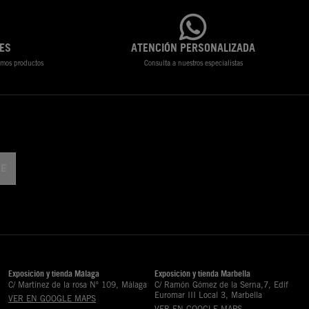
ES
ATENCIÓN PERSONALIZADA
timos productos
Consulta a nuestros especialistas
Exposición y tienda Málaga
Exposición y tienda Marbella
C/ Martinez de la rosa Nº 109, Málaga
C/ Ramón Gómez de la Serna,7, Edif
Euromar III Local 3, Marbella
VER EN GOOGLE MAPS
VER EN GOOGLE MAPS