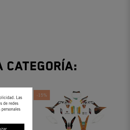
a categoría:
-15%
blicidad. Las
es de redes
s personales
zar