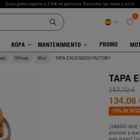
Envio gratis superior a 100€ en península (Excluidas las motos y bicis)
0
keyboard_arrow_down
favorite
PROMO
ROPA
MANTENIMIENTO
MO
oad
Offroad
Mini
TAPA ENCENDIDO FACTORY
TAPA 
157,72 €
134,06 
15% DE DES
¿SABÍAS QUE t
aluminio y que
más duras? Con