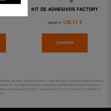
CADENA
KIT DE ADHESIVOS FACTORY
126,71 €
149,07 €
COMPRAR
iento opcional, disponible por un coste adicional. Todos los datos relativos al
 errores de impresión, redacción o escritura; reservándose en todo momento el
ciones habituales del proceso. Los valores de consumo indicados se refieren al
ica.