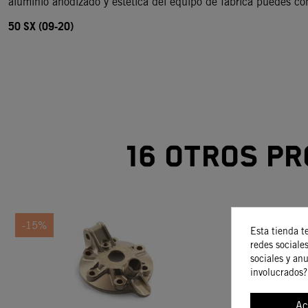
aluminio anodizado y estética del equipo de fábrica puedes co
50 SX (09-20)
16 otros pr
-15%
-15%
Esta tienda t
redes sociales
sociales y an
involucrados?
Ac