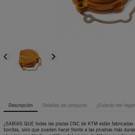
arrow_back_ios
arrow_forward_ios
Descripción
Detalles del producto
¿Cuándo me llegar
¿SABÍAS QUE todas las piezas CNC de KTM están fabricadas en
bonitas, sino que pueden hacer frente a las pruebas más dur