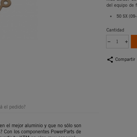
del equipo de 
50 SX (09-
Cantidad
share
Compartir
á el pedido?
 el mejor aluminio y que no sólo son
as? Con los componentes PowerParts de