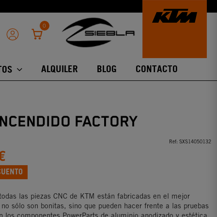
0
ALQUILER
BLOG
CONTACTO
TOS
ENCENDIDO FACTORY
Ref:
SXS14050132
€
CUENTO
odas las piezas CNC de KTM están fabricadas en el mejor
 no sólo son bonitas, sino que pueden hacer frente a las pruebas
 los componentes PowerParts de aluminio anodizado y estética