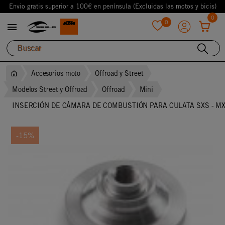
Envio gratis superior a 100€ en península (Excluidas las motos y bicis)
0
0

favorite
Accesorios moto
Offroad y Street
Modelos Street y Offroad
Offroad
Mini
INSERCIÓN DE CÁMARA DE COMBUSTIÓN PARA CULATA SXS - M
-15%