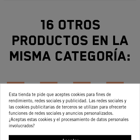
16 otros
productos en la
misma categoría:
-15%
-15%
-15%
-15%
Esta tienda te pide que aceptes cookies para fines de
rendimiento, redes sociales y publicidad. Las redes sociales y
AJUSTADOR
KIT DEL
PROTECTOR
JUEGO DE
las cookies publicitarias de terceros se utilizan para ofrecerte
PRE CARGA
TENSOR
DISCO
PROTECTORES
funciones de redes sociales y anuncios personalizados.
MORTIGUADOR
DE
DELANTERO
DE PUÑOS
159,05 €
49,07 €
99,04 €
9,98 €
¿Aceptas estas cookies y el procesamiento de datos personales
135,20 €
41,71 €
84,18 €
8,49 €
TRASERO
CADENA
KTM APTO
involucrados?
TODOS LOS
MODELOS