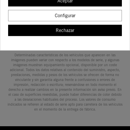
Aceptar
COMPRAR
COMPRAR
COMPRAR
COMPRA
Configurar
Rechazar
Determinadas características de los vehículos que aparecen en las
imágenes pueden variar con respecto a los modelos de serie, y algunas
imágenes muestran equipamiento opcional, disponible por un coste
adicional. Todos los datos relativos al contenido del suministro, aspecto,
prestaciones, medidas y pesos de los vehículos se ofrecen de forma no
vinculante y sin garantía alguna frente a confusiones o errores de
impresión, redacción o escritura; reservándose en todo momento el
derecho a realizar cambios en la presente información sin aviso previo. En
el caso de superficies revestidas, puede haber diferencias de color debido
a las desviaciones habituales del proceso. Los valores de consumo
indicados se refieren al estado de serie apto para carretera de los vehículos
en el momento de la entrega de fábrica.