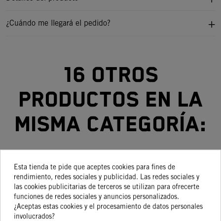
¿Cuándo me llegará el pedido?
16 otros
productos en la
misma categoría:
Esta tienda te pide que aceptes cookies para fines de
-15%
-15%
-15%
-15%
rendimiento, redes sociales y publicidad. Las redes sociales y
las cookies publicitarias de terceros se utilizan para ofrecerte
funciones de redes sociales y anuncios personalizados.
TAPA
DISCO
SILENCIADOR
DISCO
¿Aceptas estas cookies y el procesamiento de datos personales
ENCENDIDO
DE
FACTORY
DE
involucrados?