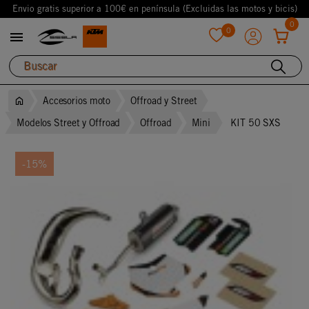
Envio gratis superior a 100€ en península (Excluidas las motos y bicis)
0
0

favorite
Accesorios moto
Offroad y Street
Modelos Street y Offroad
Offroad
Mini
KIT 50 SXS
-15%