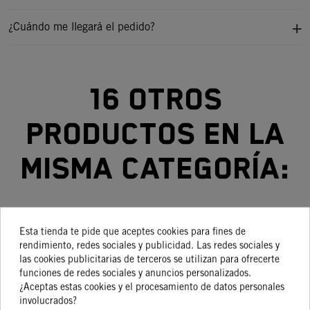
¿Cuándo me llegará el pedido?
16 otros
productos en la
misma categoría:
Esta tienda te pide que aceptes cookies para fines de
-15%
-15%
-15%
-15%
rendimiento, redes sociales y publicidad. Las redes sociales y
las cookies publicitarias de terceros se utilizan para ofrecerte
KIT
TAPA
JUEGO
KIT 50
SI
funciones de redes sociales y anuncios personalizados.
¿Aceptas estas cookies y el procesamiento de datos personales
REPARACIÓN
ENCENDIDO
DE
SXS
F
involucrados?
LLANTA
FACTORY
PUÑOS