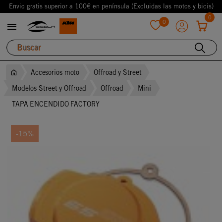
Envio gratis superior a 100€ en península (Excluidas las motos y bicis)
0
0

favorite
Accesorios moto
Offroad y Street
Modelos Street y Offroad
Offroad
Mini
TAPA ENCENDIDO FACTORY
-15%