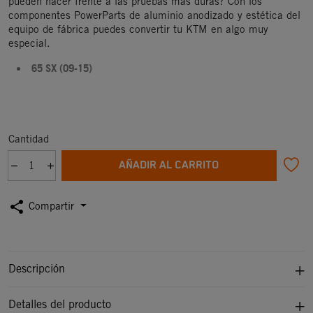
pueden hacer frente a las pruebas más duras? Con los
componentes PowerParts de aluminio anodizado y estética del
equipo de fábrica puedes convertir tu KTM en algo muy
especial.
65 SX (09-15)
Cantidad
AÑADIR AL CARRITO
share
Compartir
Descripción
Detalles del producto