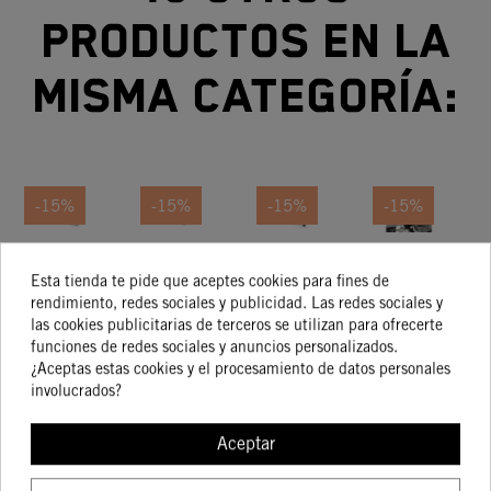
productos en la
misma categoría:
-15%
-15%
-15%
-15%
MANETA
SISTEMA
SOPORTE
JUEGO
P
Esta tienda te pide que aceptes cookies para fines de
DE
DE
DE PINZA
PROTECTORES
AC
rendimiento, redes sociales y publicidad. Las redes sociales y
EMBRAGUE
SALIDA
DE
CHASIS
61,83 €
98,19 €
98,19 €
26,92 €
las cookies publicitarias de terceros se utilizan para ofrecerte
52,56 €
83,46 €
83,46 €
22,88 €
Y MANETA
RÁPIDA
FRENO
funciones de redes sociales y anuncios personalizados.
DE FRENO
FACTORY
¿Aceptas estas cookies y el procesamiento de datos personales
involucrados?
COMPRAR
COMPRAR
COMPRAR
COMPRA
Aceptar