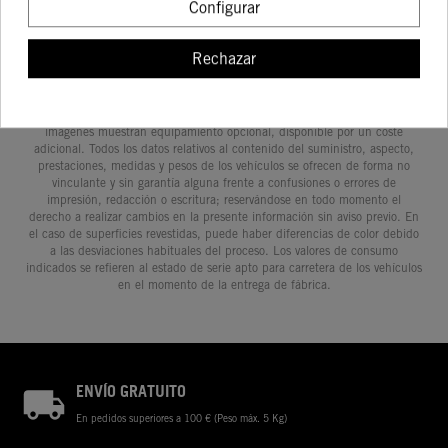
Configurar
Rechazar
Determinadas características de los vehículos que aparecen en las
imágenes pueden variar con respecto a los modelos de serie, y algunas
imágenes muestran equipamiento opcional, disponible por un coste
adicional. Todos los datos relativos al contenido del suministro, aspecto,
prestaciones, medidas y pesos de los vehículos se ofrecen de forma no
vinculante y sin garantía alguna frente a confusiones o errores de
impresión, redacción o escritura; reservándose en todo momento el
derecho a realizar cambios en la presente información sin aviso previo. En
el caso de superficies revestidas, puede haber diferencias de color debido
a las desviaciones habituales del proceso. Los valores de consumo
indicados se refieren al estado de serie apto para carretera de los vehículos
en el momento de la entrega de fábrica.
ENVÍO GRATUITO
En pedidos superiores a 100 € (Peso máx. 5 Kg)