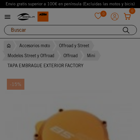
Envio gratis superior a 100€ en península (Excluidas las motos y bicis)
0
0

favorite
Accesorios moto
Offroad y Street
Modelos Street y Offroad
Offroad
Mini
TAPA EMBRAGUE EXTERIOR FACTORY
-15%