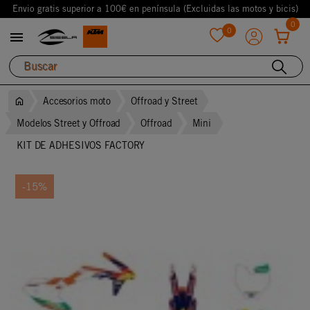
Envio gratis superior a 100€ en península (Excluidas las motos y bicis)
0
0

favorite
Accesorios moto
Offroad y Street
Modelos Street y Offroad
Offroad
Mini
KIT DE ADHESIVOS FACTORY
-15%