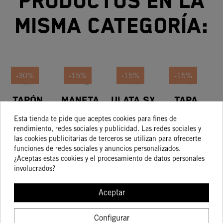
productos en la
misma categoría:
-30%
-15%
-15%
-15%
TAPÓN
Maneta
CULATA SXS
TAPA
ACEITE
De
CON
EMBRAGUE
Esta tienda te pide que aceptes cookies para fines de
FACTORY
Embrague
CÁMARA DE
HIDRAULICO
19,97 €
78,65 €
249,02 €
29,95 €
rendimiento, redes sociales y publicidad. Las redes sociales y
13,98 €
66,85 €
211,67 €
25,46 €
Y Maneta
COMBUSTIÓN
KTM
las cookies publicitarias de terceros se utilizan para ofrecerte
De Freno
VARIABLE
MECANIZADA
funciones de redes sociales y anuncios personalizados.
CNC
¿Aceptas estas cookies y el procesamiento de datos personales
involucrados?
COMPRAR
COMPRAR
COMPRAR
COMPRA
Aceptar
Configurar