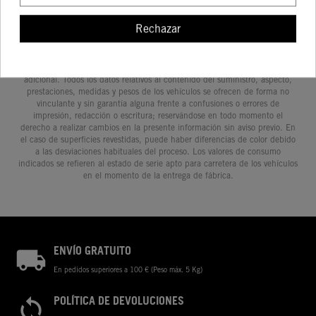
Rechazar
Determinadas características de los vehículos que aparecen en las
imágenes pueden variar con respecto a los modelos de serie, y algunas
imágenes muestran equipamiento opcional, disponible por un coste
adicional. Todos los datos relativos al contenido del suministro, aspecto,
prestaciones, medidas y pesos de los vehículos se ofrecen de forma no
vinculante y sin garantía alguna frente a confusiones o errores de
impresión, redacción o escritura; reservándose en todo momento el
derecho a realizar cambios en la presente información sin aviso previo. En
el caso de superficies revestidas, puede haber diferencias de color debido
a las desviaciones habituales del proceso. Los valores de consumo
indicados se refieren al estado de serie apto para carretera de los vehículos
en el momento de la entrega de fábrica.
ENVÍO GRATUITO
En pedidos superiores a 100 € (Peso máx. 5 Kg)
POLÍTICA DE DEVOLUCIONES