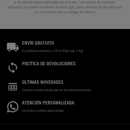
a las desviaciones habituales del proceso. Los valores de consumo
indicados se refieren al estado de serie apto para carretera de los vehículos
en el momento de la entrega de fábrica.
ENVÍO GRATUITO
En pedidos superiores a 100 € (Peso máx. 5 Kg)
POLÍTICA DE DEVOLUCIONES
ÚLTIMAS NOVEDADES
Consulta nuestra tienda para ver los últimos productos
ATENCIÓN PERSONALIZADA
Consulta a nuestros especialistas