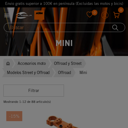
Envio gratis superior a 100€ en península (Excluidas las motos y bicis)
0
0

favorite
Mini
Accesorios moto
Offroad y Street
Modelos Street y Offroad
Offroad
Mini
Filtrar
Mostrando 1-12 de 88 artículo(s)
-15%