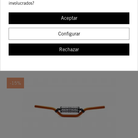
involucrados?
SILENCIADOR FACTORY
Aceptar
84,18 €
99,04 €
Configurar
Rechazar
COMPRAR
-15%