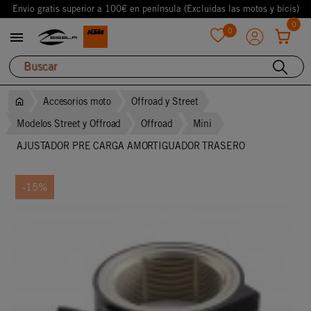
Envio gratis superior a 100€ en península (Excluidas las motos y bicis)
0
0

favorite
Accesorios moto
Offroad y Street
Modelos Street y Offroad
Offroad
Mini
AJUSTADOR PRE CARGA AMORTIGUADOR TRASERO
-15%