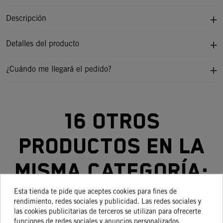
Descripción
Detalles del producto
¿Cuándo me llegará el pedido?
16 otros
productos en la
misma categoría:
Esta tienda te pide que aceptes cookies para fines de
rendimiento, redes sociales y publicidad. Las redes sociales y
las cookies publicitarias de terceros se utilizan para ofrecerte
-15%
-15%
-15%
-15%
funciones de redes sociales y anuncios personalizados.