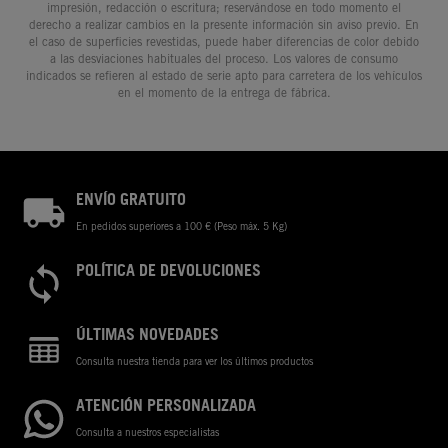
impresión, redacción o escritura; reservándose en todo momento el
derecho a realizar cambios en la presente información sin aviso previo. En
el caso de superficies revestidas, puede haber diferencias de color debido
a las desviaciones habituales del proceso. Los valores de consumo
indicados se refieren al estado de serie apto para carretera de los vehículos
en el momento de la entrega de fábrica.
ENVÍO GRATUITO
En pedidos superiores a 100 € (Peso máx. 5 Kg)
POLÍTICA DE DEVOLUCIONES
ÚLTIMAS NOVEDADES
Consulta nuestra tienda para ver los últimos productos
ATENCIÓN PERSONALIZADA
Consulta a nuestros especialistas