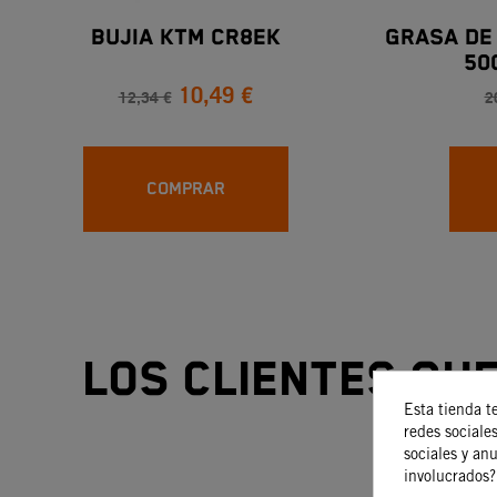
BUJIA KTM CR8EK
GRASA DE
50
10,49 €
12,34 €
2
COMPRAR
Los clientes qu
Esta tienda t
redes sociales
sociales y an
involucrados?