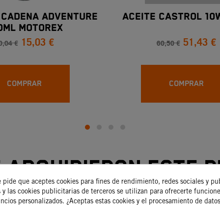
 CADENA ADVENTURE
ACEITE CASTROL 10
0ML MOTOREX
15,03 €
51,43 €
0,04 €
60,50 €
COMPRAR
COMPRAR
e adquirieron este 
e pide que aceptes cookies para fines de rendimiento, redes sociales y pu
compraron:
 y las cookies publicitarias de terceros se utilizan para ofrecerte funcion
uncios personalizados. ¿Aceptas estas cookies y el procesamiento de dato