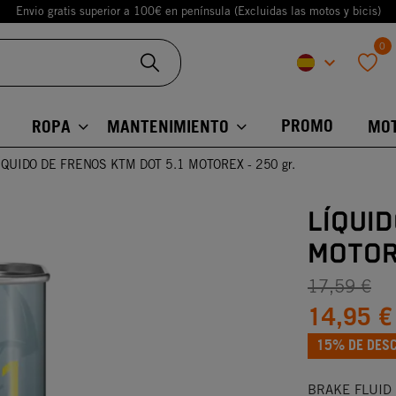
Envio gratis superior a 100€ en península (Excluidas las motos y bicis)
0
keyboard_arrow_down
favorite
PROMO
ROPA
MANTENIMIENTO
MO
ÍQUIDO DE FRENOS KTM DOT 5.1 MOTOREX - 250 gr.
LÍQUID
MOTORE
17,59 €
14,95 €
15% DE DES
BRAKE FLUID DO