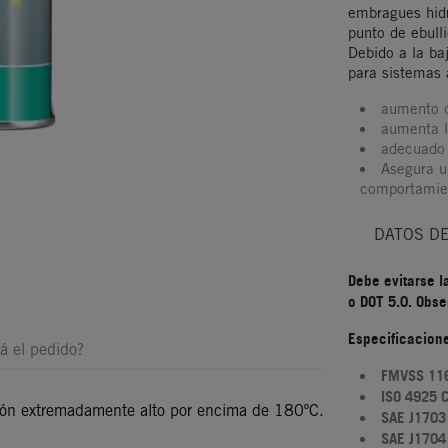
embragues hidr
punto de ebul
Debido a la ba
para sistemas
aumento d
aumenta l
adecuado
Asegura u
comportamie
DATOS D
Debe evitarse l
o DOT 5.0. Obse
Especificacion
á el pedido?
FMVSS 116
ISO 4925 
ción extremadamente alto por encima de 180ºC.
SAE J1703
SAE J1704