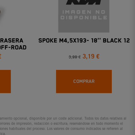
TRASERA
SPOKE M4,5X193- 18'' BLACK 12
OFF-ROAD
€
3,19 €
4
3,99 €
COMPRAR
iento opcional, disponible por un coste adicional. Todos los datos relativos al
 errores de impresión, redacción o escritura; reservándose en todo momento el
ciones habituales del proceso. Los valores de consumo indicados se refieren al
ica.