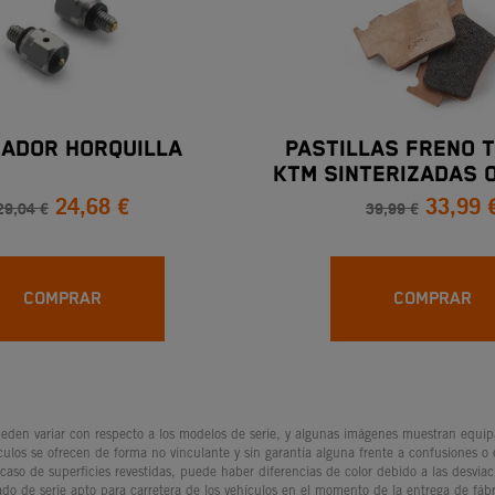
ADOR HORQUILLA
PASTILLAS FRENO 
KTM SINTERIZADAS 
24,68 €
33,99 
DESDE 200
29,04 €
39,99 €
COMPRAR
COMPRAR
den variar con respecto a los modelos de serie, y algunas imágenes muestran equipam
culos se ofrecen de forma no vinculante y sin garantía alguna frente a confusiones o
 caso de superficies revestidas, puede haber diferencias de color debido a las desvia
ado de serie apto para carretera de los vehículos en el momento de la entrega de fábr