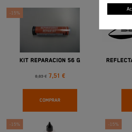
Ac
-15%
-15%
KIT REPARACION 56 G
REFLECT
7,51 €
8,83 €
COMPRAR
-15%
-15%