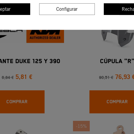
eptar
Configurar
Recha
-15%
ANTE DUKE 125 Y 390
CÚPULA "R
5,81 €
76,93 
6,84 €
90,51 €
COMPRAR
COMPRAR
-15%