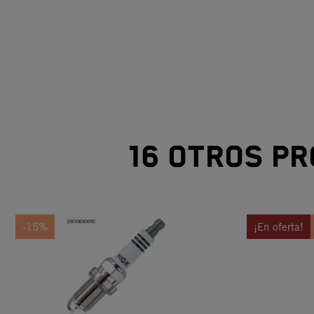
16 otros pr
-15%
¡En oferta!