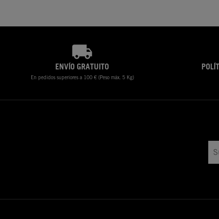
ENVÍO GRATUITO
POLÍ
En pedidos superiores a 100 € (Peso máx. 5 Kg)