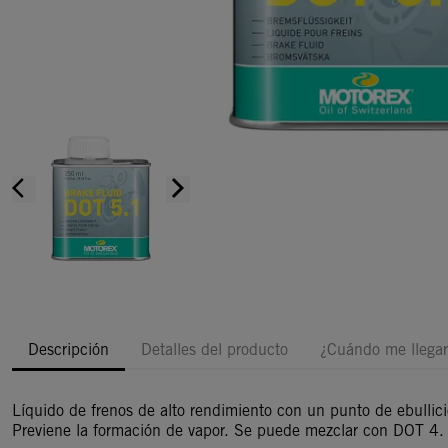
arrow_back_ios
arrow_forward_ios
Descripción
Detalles del producto
¿Cuándo me llegar
Líquido de frenos de alto rendimiento con un punto de ebulli
Previene la formación de vapor. Se puede mezclar con DOT 4.