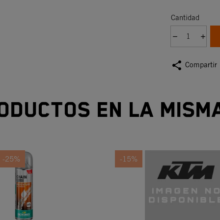
Cantidad
share
Compartir
oductos en la mism
-25%
-15%