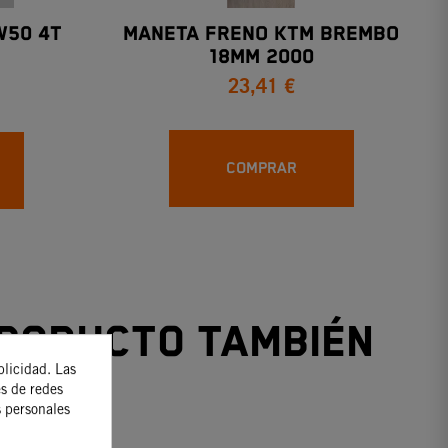
W50 4T
MANETA FRENO KTM BREMBO
18MM 2000
23,41 €
COMPRAR
producto también
blicidad. Las
es de redes
s personales