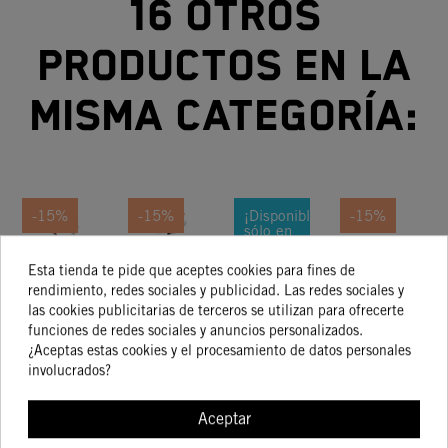
16 otros
productos en la
misma categoría:
-15%
-15%
¡Disponible
-15%
sólo en
Internet!
Kit De
Kit De
CILINDRO
ARBOL
B
Esta tienda te pide que aceptes cookies para fines de
-15%
Piezas
Piezas
75MM 250
DE
CO
rendimiento, redes sociales y publicidad. Las redes sociales y
De
De
CARRERAS
LEVAS
las cookies publicitarias de terceros se utilizan para ofrecerte
174,85 €
133,34 €
500,09 €
257,43 €
funciones de redes sociales y anuncios personalizados.
148,62 €
113,34 €
425,08 €
218,81 €
Plástico
Plástico
2002 (250
VALVULA
¿Aceptas estas cookies y el procesamiento de datos personales
EXC)
DE
involucrados?
ESCAPE
KTM 250
Aceptar
COMPRAR
COMPRAR
COMPRAR
COMPRA
EXC-F