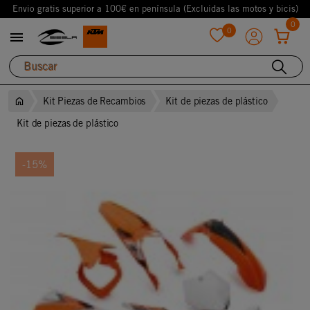
Envio gratis superior a 100€ en península (Excluidas las motos y bicis)
0
0

favorite
Kit Piezas de Recambios
Kit de piezas de plástico
Kit de piezas de plástico
-15%