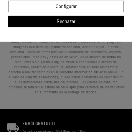
20-23
Configurar
Rechazar
Determinadas características de los vehículos que aparecen en las
imágenes pueden variar con respecto a los modelos de serie, y algunas
imágenes muestran equipamiento opcional, disponible por un coste
adicional. Todos los datos relativos al contenido del suministro, aspecto,
prestaciones, medidas y pesos de los vehículos se ofrecen de forma no
vinculante y sin garantía alguna frente a confusiones o errores de
impresión, redacción o escritura; reservándose en todo momento el
derecho a realizar cambios en la presente información sin aviso previo. En
el caso de superficies revestidas, puede haber diferencias de color debido
a las desviaciones habituales del proceso. Los valores de consumo
indicados se refieren al estado de serie apto para carretera de los vehículos
en el momento de la entrega de fábrica.
ENVÍO GRATUITO
En pedidos superiores a 100 € (Peso máx. 5 Kg)