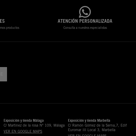
ES
ATENCIÓN PERSONALIZADA
timos productos
Consulta a nuestros especialistas
Exposición y tienda Málaga
Exposición y tienda Marbella
C/ Martinez de la rosa Nº 109, Málaga
C/ Ramón Gómez de la Serna,7, Edif
Euromar III Local 3, Marbella
VER EN GOOGLE MAPS
VER EN GOOGLE MAPS