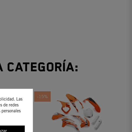
a categoría:
-15%
blicidad. Las
es de redes
s personales
zar