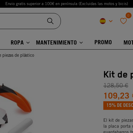
Envio gratis superior a 100€ en península (Excluidas las motos y bicis)
0
keyboard_arrow_down
favorite
PROMO
ROPA
MANTENIMIENTO
MO
e piezas de plástico
Kit de 
128,50 €
109,23 
15% DE DES
El kit de pieza
la placa porta
guardabarros tr