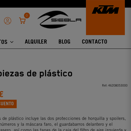
0
ALQUILER
BLOG
CONTACTO
TOS
piezas de plástico
Ref:
46208053000
€
CUENTO
s de plástico incluye las dos protecciones de horquilla y spoilers,
 números y la máscara faro, el guardabarros delantero y el
asero, así como las tapas de la caja del filtro de aire izquierda y