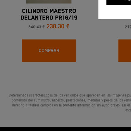
CILINDRO MAESTRO
Kit De 
DELANTERO PR16/19
238,30 €
340,43 €
217
COMPRAR
Determinadas características de los vehículos que aparecen en las imágenes pue
contenido del suministro, aspecto, prestaciones, medidas y pesos de los vehí
derecho a realizar cambios en la presente información sin aviso previo. En el
est