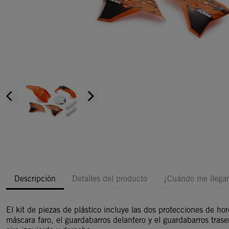
arrow_back_ios
arrow_forward_ios
Descripción
Detalles del producto
¿Cuándo me llegar
El kit de piezas de plástico incluye las dos protecciones de hor
máscara faro, el guardabarros delantero y el guardabarros traser