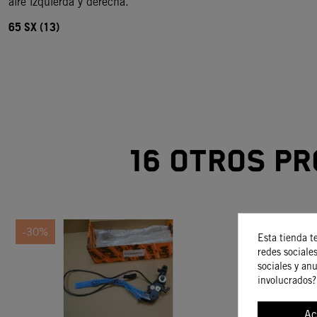
aire izquierda y derecha.
65 SX (13)
16 otros pr
-30%
-15%
Esta tienda t
redes sociales
sociales y an
involucrados?
Ac