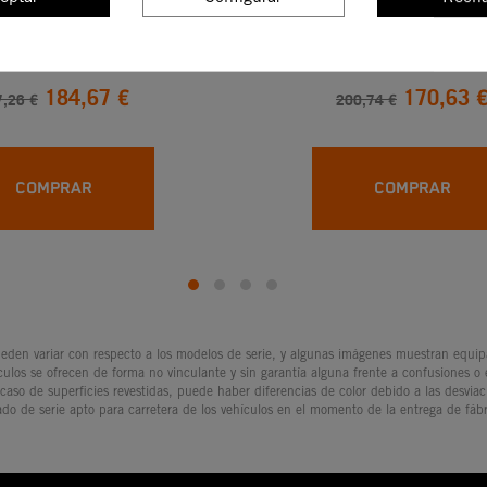
Piezas De Plástico
Kit De Piezas De Pl
184,67 €
170,63 
,26 €
200,74 €
COMPRAR
COMPRAR
den variar con respecto a los modelos de serie, y algunas imágenes muestran equipam
culos se ofrecen de forma no vinculante y sin garantía alguna frente a confusiones o
 caso de superficies revestidas, puede haber diferencias de color debido a las desvia
ado de serie apto para carretera de los vehículos en el momento de la entrega de fábr