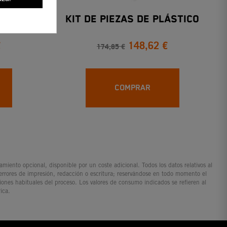
ástico
Kit De Piezas De Plástico
€
148,62 €
174,85 €
COMPRAR
iento opcional, disponible por un coste adicional. Todos los datos relativos al
 errores de impresión, redacción o escritura; reservándose en todo momento el
ciones habituales del proceso. Los valores de consumo indicados se refieren al
ica.