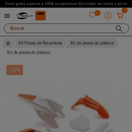
Envio gratis superior a 100€ en península (Excluidas las motos y bicis)
0
0

favorite
Kit Piezas de Recambios
Kit de piezas de plástico
Kit de piezas de plástico
-15%