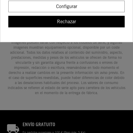
Configurar
Rechazar
Determinadas características de los vehículos que aparecen en las
imágenes pueden variar con respecto a los modelos de serie, y algunas
imágenes muestran equipamiento opcional, disponible por un coste
adicional. Todos los datos relativos al contenido del suministro, aspecto,
prestaciones, medidas y pesos de los vehículos se ofrecen de forma no
vinculante y sin garantía alguna frente a confusiones o errores de
impresión, redacción o escritura; reservándose en todo momento el
derecho a realizar cambios en la presente información sin aviso previo. En
el caso de superficies revestidas, puede haber diferencias de color debido
a las desviaciones habituales del proceso. Los valores de consumo
indicados se refieren al estado de serie apto para carretera de los vehículos
en el momento de la entrega de fábrica.
ENVÍO GRATUITO
En pedidos superiores a 100 € (Peso máx. 5 Kg)