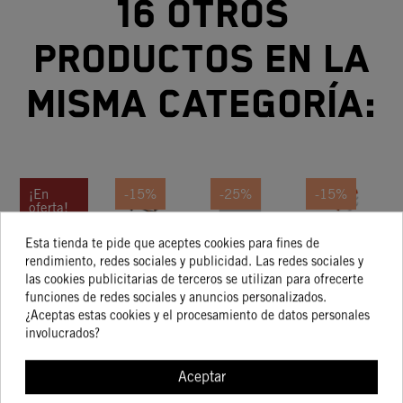
16 otros
productos en la
misma categoría:
¡En
-15%
-25%
-15%
oferta!
MASCARA
Kit De
COLLARIN
Kit De
C
-15%
Esta tienda te pide que aceptes cookies para fines de
LATERAL
Piezas
BUJE,
Piezas
rendimiento, redes sociales y publicidad. Las redes sociales y
DERECHA
De
SOPORTE
De
PR
las cookies publicitarias de terceros se utilizan para ofrecerte
40,23 €
200,74 €
7,62 €
128,50 €
funciones de redes sociales y anuncios personalizados.
34,20 €
170,63 €
5,72 €
109,23 €
LED
Plástico
DEPOSITO
Plástico
¿Aceptas estas cookies y el procesamiento de datos personales
NEGRO
DELANTERO
involucrados?
Aceptar
COMPRAR
COMPRAR
COMPRAR
COMPRA