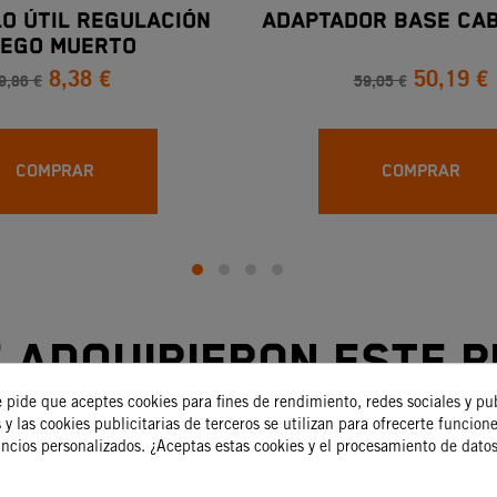
O ÚTIL REGULACIÓN
ADAPTADOR BASE CA
EGO MUERTO
8,38 €
50,19 €
ORTIGUADOR
9,86 €
59,05 €
COMPRAR
COMPRAR
e adquirieron este 
compraron:
e pide que aceptes cookies para fines de rendimiento, redes sociales y pu
 y las cookies publicitarias de terceros se utilizan para ofrecerte funcion
uncios personalizados. ¿Aceptas estas cookies y el procesamiento de dato