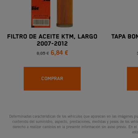
FILTRO DE ACEITE KTM, LARGO
TAPA BO
2007-2012
6,84 €
8,05 €
COMPRAR
Determinadas características de los vehículos que aparecen en las imágenes pue
contenido del suministro, aspecto, prestaciones, medidas y pesos de los vehí
derecho a realizar cambios en la presente información sin aviso previo. En el
est