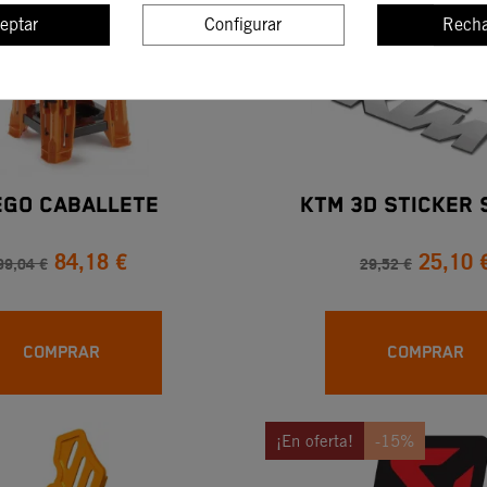
eptar
Configurar
Recha
-15%
EGO CABALLETE
KTM 3D STICKER 
84,18 €
25,10 
99,04 €
29,52 €
COMPRAR
COMPRAR
¡En oferta!
-15%