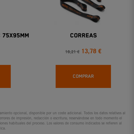
C 75x95mm
CORREAS
13,78 €
16,21 €
COMPRAR
iento opcional, disponible por un coste adicional. Todos los datos relativos al
 errores de impresión, redacción o escritura; reservándose en todo momento el
ciones habituales del proceso. Los valores de consumo indicados se refieren al
ica.