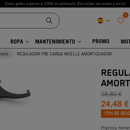
Envio gratis superior a 100€ en península (Excluidas las motos y bicis)
0
keyboard_arrow_down
favorite
PROMO
ROPA
MANTENIMIENTO
MO
porte
REGULADOR PRE CARGA MUELLE AMORTIGUADOR
REGUL
AMORT
28,80 €
24,48 €
15% DE DES
Práctica herra