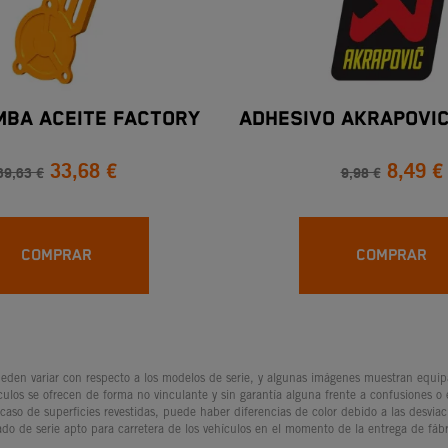
MBA ACEITE FACTORY
ADHESIVO AKRAPOVI
33,68 €
8,49 €
39,63 €
9,98 €
COMPRAR
COMPRAR
den variar con respecto a los modelos de serie, y algunas imágenes muestran equipam
culos se ofrecen de forma no vinculante y sin garantía alguna frente a confusiones o
 caso de superficies revestidas, puede haber diferencias de color debido a las desvia
ado de serie apto para carretera de los vehículos en el momento de la entrega de fábr