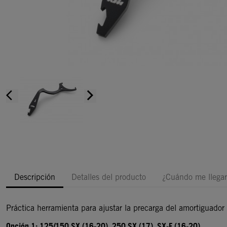
arrow_back_ios
arrow_forward_ios
Descripción
Detalles del producto
¿Cuándo me llegar
Práctica herramienta para ajustar la precarga del amortiguador
Opción 1: 125/150 SX (16-20), 250 SX (17), SX-F (16-20)