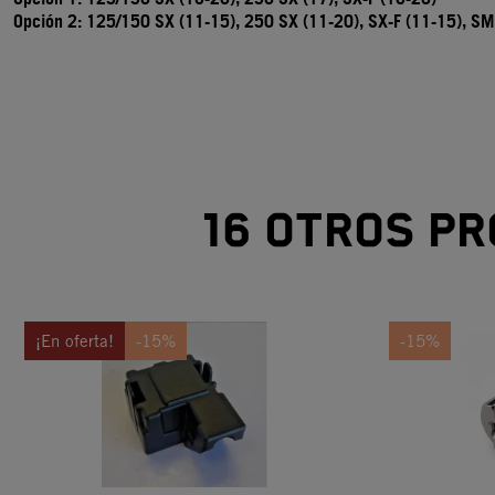
Opción 2: 125/150 SX (11-15), 250 SX (11-20), SX-F (11-15),
SM
16 otros pr
¡En oferta!
-15%
-15%