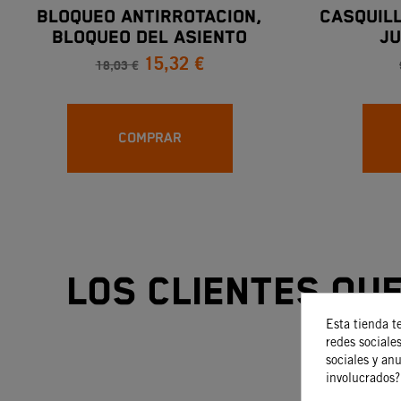
BLOQUEO ANTIRROTACION,
CASQUILL
BLOQUEO DEL ASIENTO
JU
15,32 €
AM
18,03 €
COMPRAR
Los clientes qu
Esta tienda t
redes sociales
sociales y an
involucrados?