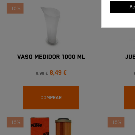
Ac
-15%
-15%
VASO MEDIDOR 1000 ML
JU
8,49 €
9,98 €
COMPRAR
-15%
-15%