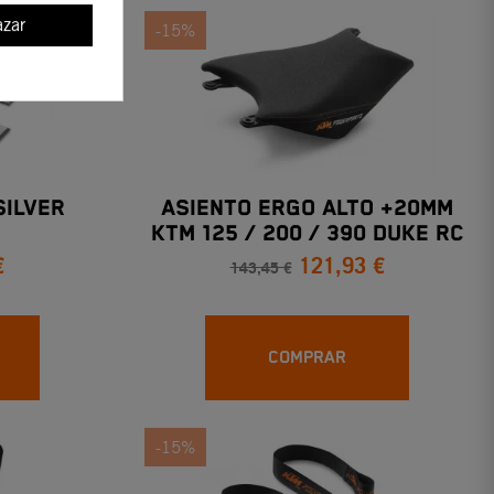
zar
-15%
SILVER
ASIENTO ERGO ALTO +20mm
KTM 125 / 200 / 390 DUKE RC
€
121,93 €
143,45 €
COMPRAR
-15%