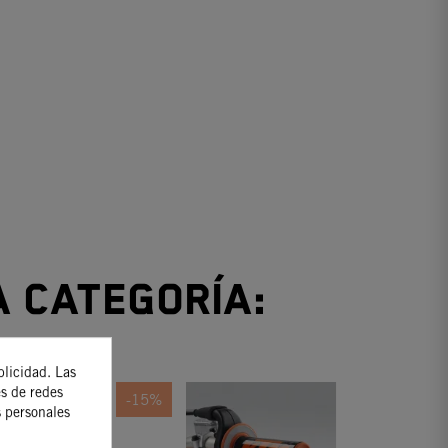
a categoría:
blicidad. Las
es de redes
-15%
s personales