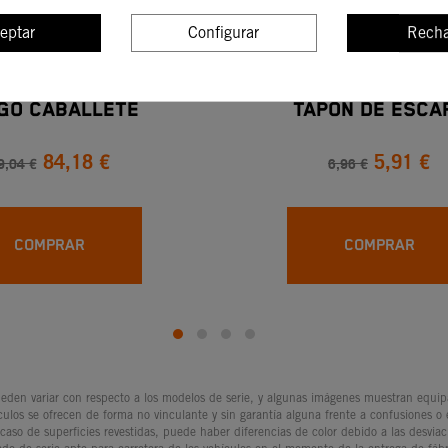
eptar
Configurar
Recha
GO CABALLETE
TAPÓN DE ESCA
84,18 €
5,91 €
9,04 €
6,96 €
COMPRAR
COMPRAR
den variar con respecto a los modelos de serie, y algunas imágenes muestran equipam
culos se ofrecen de forma no vinculante y sin garantía alguna frente a confusiones o
 caso de superficies revestidas, puede haber diferencias de color debido a las desvia