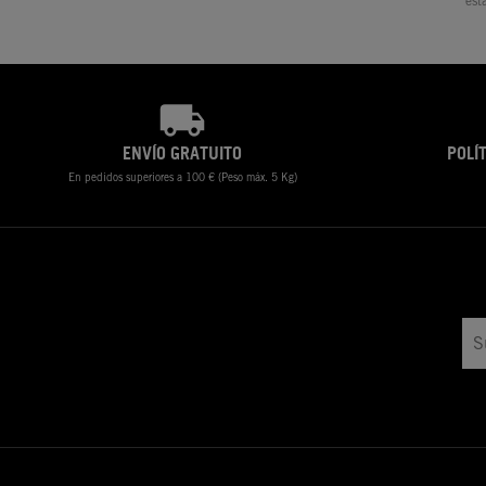
est
ENVÍO GRATUITO
POLÍ
En pedidos superiores a 100 € (Peso máx. 5 Kg)