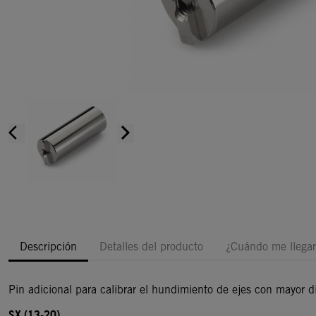
arrow_back_ios
arrow_forward_ios
Descripción
Detalles del producto
¿Cuándo me llegar
Pin adicional para calibrar el hundimiento de ejes con mayor d
SX (13-20)