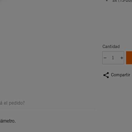
SX (13-20)
Cantidad
share
Compartir
á el pedido?
iámetro.