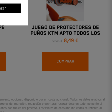
zar
PE
JUEGO DE PROTECTORES DE
PUÑOS KTM APTO TODOS LOS
8,49 €
MODELOS
9,98 €
COMPRAR
iento opcional, disponible por un coste adicional. Todos los datos relativos al
 errores de impresión, redacción o escritura; reservándose en todo momento el
ciones habituales del proceso. Los valores de consumo indicados se refieren al