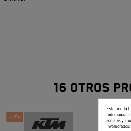
16 otros pr
Esta tienda t
redes sociales
-15%
-15%
sociales y an
involucrados?