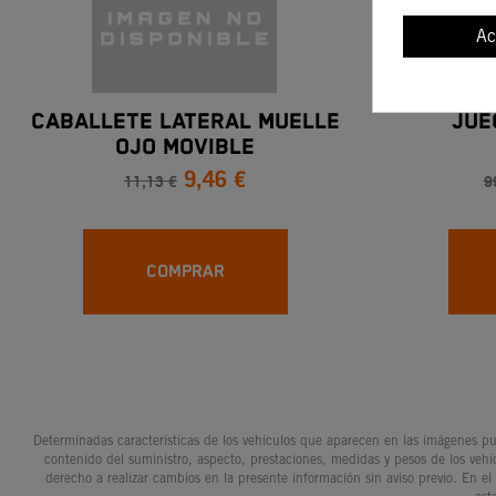
Ac
CABALLETE LATERAL MUELLE
JUE
OJO MOVIBLE
9,46 €
11,13 €
9
COMPRAR
Determinadas características de los vehículos que aparecen en las imágenes pue
contenido del suministro, aspecto, prestaciones, medidas y pesos de los vehí
derecho a realizar cambios en la presente información sin aviso previo. En el