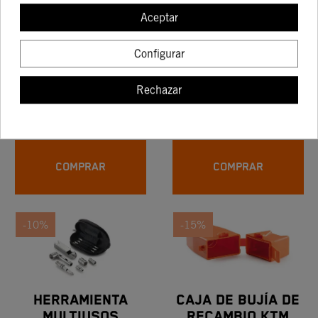
Aceptar
Configurar
TAPÓN BOMBA
MUELLE CON
FRENO TRASERO
GANCHO
Rechazar
22,06 €
10,90 €
25,95 €
12,83 €
COMPRAR
COMPRAR
-10%
-15%
HERRAMIENTA
CAJA DE BUJÍA DE
MULTIUSOS
RECAMBIO KTM