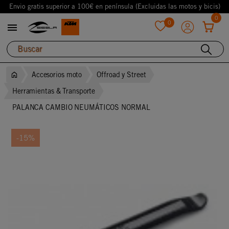
Envio gratis superior a 100€ en península (Excluidas las motos y bicis)
0
0

favorite
Accesorios moto
Offroad y Street
Herramientas & Transporte
PALANCA CAMBIO NEUMÁTICOS NORMAL
-15%