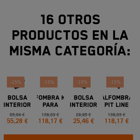
16 otros
productos en la
misma categoría:
-15%
-15%
-15%
-15%
BOLSA
ALFOMBRA KTM
BOLSA
ALFOMBRA
C
INTERIOR
PARA
INTERIOR
PIT LINE
TOP CASE
MANTENIMIENTO
KTM PARA
KTM
65,04 €
139,03 €
29,95 €
139,03 €
55,28 €
118,17 €
25,46 €
118,17 €
TOURATECH
Y REPOSTAJE
MODELOS
BY KTM 38L
STREET,
OFF-ROAD,