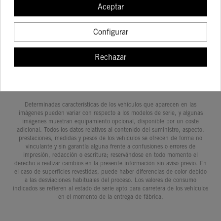
Aceptar
OFF-ROAD,
ADVENTURE
COMPRAR
COMPRAR
COMPRAR
COMPRA
Configurar
Rechazar
Determinadas características de los vehículos que aparecen en las
imágenes pueden variar con respecto a los modelos de serie, y algunas
imágenes muestran equipamiento opcional, disponible por un coste
adicional. Todos los datos relativos al contenido del suministro, aspecto,
prestaciones, medidas y pesos de los vehículos se ofrecen de forma no
vinculante y sin garantía alguna frente a confusiones o errores de
impresión, redacción o escritura; reservándose en todo momento el
derecho a realizar cambios en la presente información sin aviso previo. En
el caso de superficies revestidas, puede haber diferencias de color debido
a las desviaciones habituales del proceso. Los valores de consumo
indicados se refieren al estado de serie apto para carretera de los vehículos
en el momento de la entrega de fábrica.