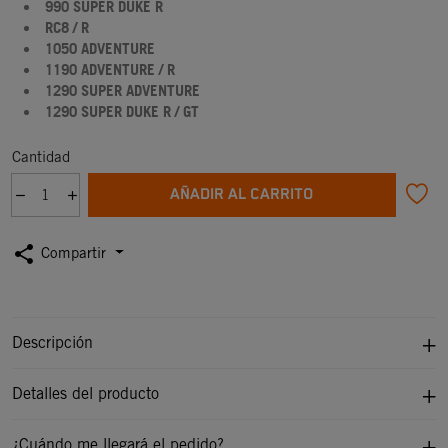
990 SUPER DUKE R
RC8 / R
1050 ADVENTURE
1190 ADVENTURE / R
1290 SUPER ADVENTURE
1290 SUPER DUKE R / GT
Cantidad
AÑADIR AL CARRITO
share
Compartir
Descripción
Detalles del producto
¿Cuándo me llegará el pedido?