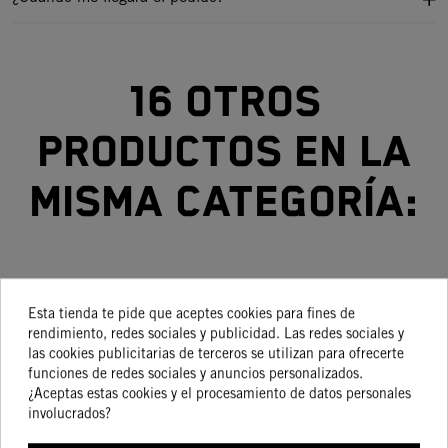
16 otros
productos en la
misma categoría:
-10%
¡En
-15%
-15%
Esta tienda te pide que aceptes cookies para fines de
oferta!
rendimiento, redes sociales y publicidad. Las redes sociales y
CALENTADOR
BLOQUEO
LLAVE PARA
BOLSA
AD
-15%
las cookies publicitarias de terceros se utilizan para ofrecerte
DE
ANTIRROTACION,
BUJÍAS CON
INTERIOR
funciones de redes sociales y anuncios personalizados.
¿Aceptas estas cookies y el procesamiento de datos personales
NEUMÁTICOS
BLOQUEO DEL
ARTICULACIÓN
KTM PARA
C
599,07 €
45,92 €
96,87 €
29,95 €
involucrados?
539,16 €
39,03 €
82,34 €
25,46 €
BY KTM
ASIENTO
MODELOS
STREET,