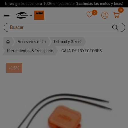
Envio gratis superior a 100€ en península (Excluidas las motos y bicis)
0
0

favorite
Accesorios moto
Offroad y Street
Herramientas & Transporte
CAJA DE INYECTORES
-15%