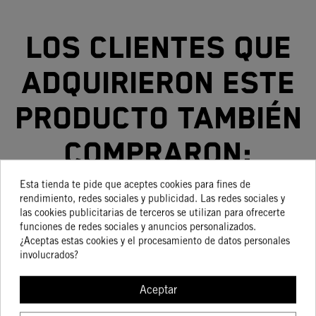
Los clientes que
adquirieron este
producto también
compraron:
Esta tienda te pide que aceptes cookies para fines de
rendimiento, redes sociales y publicidad. Las redes sociales y
las cookies publicitarias de terceros se utilizan para ofrecerte
-15%
-15%
funciones de redes sociales y anuncios personalizados.
¿Aceptas estas cookies y el procesamiento de datos personales
involucrados?
Aceptar
ASIENTO ERGO BY
ASIENTO KTM DEL
KTM 790 / 890
PASAJERO ERGO