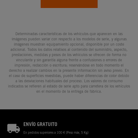
Determinadas características de los vehículos que aparecen en las
imágenes pueden variar con respecto a los modelos de serie, y algunas
imágenes muestran equipamiento opcional, disponible por un coste
adicional. Todos los datos relativos al contenido del suministro, aspecto,
prestaciones, medidas y pesos de los vehículos se ofrecen de forma no
vinculante y sin garantía alguna frente a confusiones o errores de
impresión, redacción o escritura; reservándose en todo momento el
derecho a realizar cambios en la presente información sin aviso previo. En
el caso de superficies revestidas, puede haber diferencias de color debido
a las desviaciones habituales del proceso. Los valores de consumo
indicados se refieren al estado de serie apto para carretera de los vehículos
en el momento de la entrega de fábrica.
ENVÍO GRATUITO
En pedidos superiores a 100 € (Peso máx. 5 Kg)