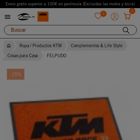
Envio gratis superior a 100€ en península (Excluidas las motos y bicis)
0
0

favorite
Ropa / Productos KTM
Complementos & Life Style
Cosas para Casa
FELPUDO
-15%