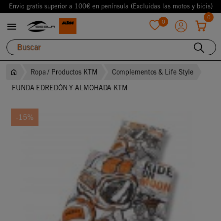
Envio gratis superior a 100€ en península (Excluidas las motos y bicis)
0
0

favorite
Ropa / Productos KTM
Complementos & Life Style
FUNDA EDREDÓN Y ALMOHADA KTM
-15%