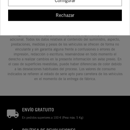
Configurar
Rechazar
Determinadas características de los vehículos que aparecen en las
imágenes pueden variar con respecto a los modelos de serie, y algunas
imágenes muestran equipamiento opcional, disponible por un coste
adicional. Todos los datos relativos al contenido del suministro, aspecto,
prestaciones, medidas y pesos de los vehículos se ofrecen de forma no
vinculante y sin garantía alguna frente a confusiones o errores de
impresión, redacción o escritura; reservándose en todo momento el
derecho a realizar cambios en la presente información sin aviso previo. En
el caso de superficies revestidas, puede haber diferencias de color debido
a las desviaciones habituales del proceso. Los valores de consumo
indicados se refieren al estado de serie apto para carretera de los vehículos
en el momento de la entrega de fábrica.
ENVÍO GRATUITO
En pedidos superiores a 100 € (Peso máx. 5 Kg)