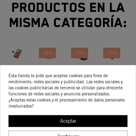
productos en la
misma categoría:
-25%
-15%
-15%
SOPORTE
BOTELLERO
PURE NO
Funda Para
CA
CARCASA
KTM WING
DRAG
Smartphone
I
Esta tienda te pide que aceptes cookies para fines de
50,03 €
KTM
NEGRO
BACKPACK
IPhone 11
rendimiento, redes sociales y publicidad. Las redes sociales y
9,56 €
140,00 €
45,01 €
7,17 €
119,00 €
38,26 €
las cookies publicitarias de terceros se utilizan para ofrecerte
SMARTPHONE
PRO Max
funciones de redes sociales y anuncios personalizados.
IPHONE 14
¿Aceptas estas cookies y el procesamiento de datos personales
PRO
involucrados?
COMPRAR
MODELOS
COMPRAR
COMPRAR
COMPRA
STREET,
Aceptar
OFF-ROAD Y
ADVENTURE