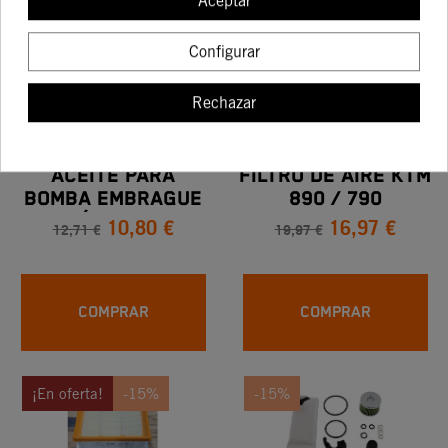
Aceptar
Configurar
-15%
-15%
Rechazar
ACEITE PARA
FILTRO DE AIRE KTM
BOMBA EMBRAGUE
890 / 790
10,80 €
16,97 €
HIDRÁULICO KTM
ADVENTURE
12,71 €
19,97 €
COMPRAR
COMPRAR
¡En oferta!
-15%
-15%