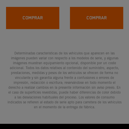
ADVENTURE Desde
MODELOS
2021
CARRETERA
COMPRAR
COMPRAR
Determinadas características de los vehículos que aparecen en las
imágenes pueden variar con respecto a los modelos de serie, y algunas
imágenes muestran equipamiento opcional, disponible por un coste
adicional. Todos los datos relativos al contenido del suministro, aspecto,
prestaciones, medidas y pesos de los vehículos se ofrecen de forma no
vinculante y sin garantía alguna frente a confusiones o errores de
impresión, redacción o escritura; reservándose en todo momento el
derecho a realizar cambios en la presente información sin aviso previo. En
el caso de superficies revestidas, puede haber diferencias de color debido
a las desviaciones habituales del proceso. Los valores de consumo
indicados se refieren al estado de serie apto para carretera de los vehículos
en el momento de la entrega de fábrica.