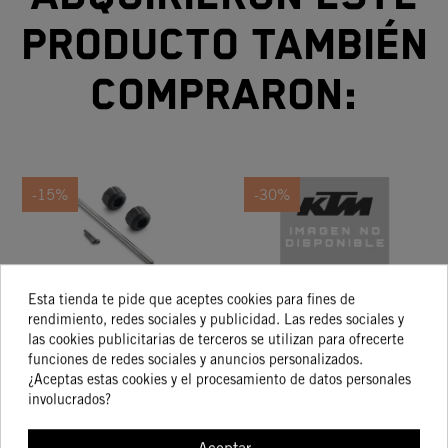
producto también
compraron:
-15%
-30%
PROTECTORES
ANILLO TORICO SET
Esta tienda te pide que aceptes cookies para fines de
rendimiento, redes sociales y publicidad. Las redes sociales y
ANTICAÍDAS
FOR FUEL PUMP 05
las cookies publicitarias de terceros se utilizan para ofrecerte
33,99 €
32,82 €
TRASEROS KTM
39,99 €
46,89 €
funciones de redes sociales y anuncios personalizados.
¿Aceptas estas cookies y el procesamiento de datos personales
involucrados?
COMPRAR
COMPRAR