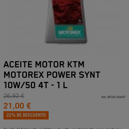
ACEITE MOTOR KTM
MOTOREX POWER SYNT
10W/50 4T - 1 L
26,92 €
Ref:
MT061H004T
21,00 €
22% DE DESCUENTO