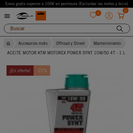
Envio gratis superior a 100€ en península (Excluidas las motos y bicis)
0
0

favorite
Accesorios moto
Offroad y Street
Mantenimiento
ACEITE MOTOR KTM MOTOREX POWER SYNT 10W/50 4T - 1 L
¡En oferta!
-22%