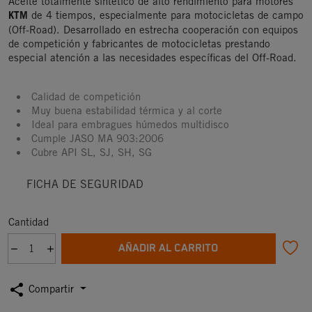
Aceite totalmente sintético de alto rendimiento para motores
KTM
de 4 tiempos, especialmente para motocicletas de campo
(Off-Road). Desarrollado en estrecha cooperación con equipos
de competición y fabricantes de motocicletas prestando
especial atención a las necesidades específicas del Off-Road.
Calidad de competición
Muy buena estabilidad térmica y al corte
Ideal para embragues húmedos multidisco
Cumple JASO MA 903:2006
Cubre API SL, SJ, SH, SG
FICHA DE SEGURIDAD
Cantidad
AÑADIR AL CARRITO
share
Compartir