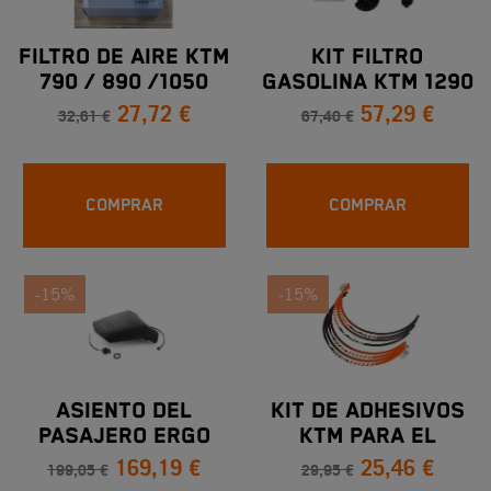
FILTRO DE AIRE KTM
KIT FILTRO
790 / 890 /1050
GASOLINA KTM 1290
27,72 €
57,29 €
/1090 /1190 / 1290
SUPER
32,61 €
67,40 €
ADVENTURE
ADVENTURE/SUPER
DUKE (16-20)
COMPRAR
COMPRAR
-15%
-15%
ASIENTO DEL
KIT DE ADHESIVOS
PASAJERO ERGO
KTM PARA EL
169,19 €
25,46 €
CALEFACTADO KTM
CERCO EXTERIOR DE
199,05 €
29,95 €
1290 SUPER
LA LLANTA PARA