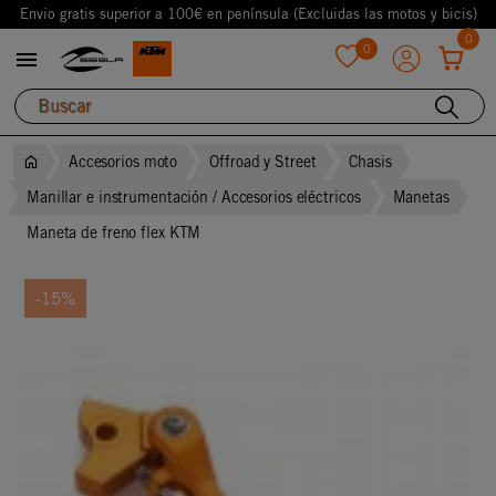
Envio gratis superior a 100€ en península (Excluidas las motos y bicis)
0
0

favorite
Accesorios moto
Offroad y Street
Chasis
Manillar e instrumentación / Accesorios eléctricos
Manetas
Maneta de freno flex KTM
-15%