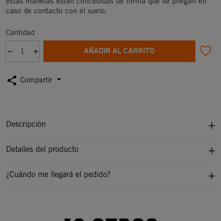
estas manetas están concebidas de forma que se pliegan en
caso de contacto con el suelo.
Cantidad
AÑADIR AL CARRITO
share
Compartir
Descripción
Detalles del producto
¿Cuándo me llegará el pedido?