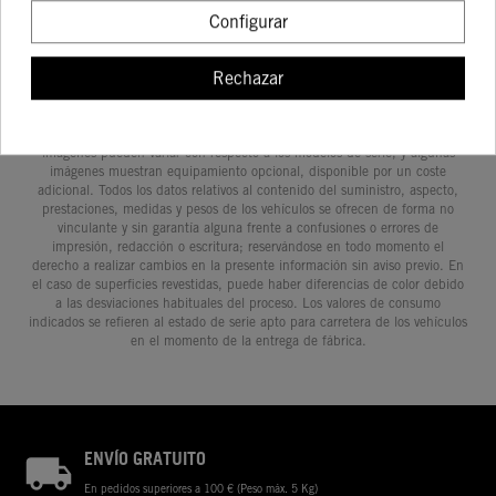
Configurar
Rechazar
Determinadas características de los vehículos que aparecen en las
imágenes pueden variar con respecto a los modelos de serie, y algunas
imágenes muestran equipamiento opcional, disponible por un coste
adicional. Todos los datos relativos al contenido del suministro, aspecto,
prestaciones, medidas y pesos de los vehículos se ofrecen de forma no
vinculante y sin garantía alguna frente a confusiones o errores de
impresión, redacción o escritura; reservándose en todo momento el
derecho a realizar cambios en la presente información sin aviso previo. En
el caso de superficies revestidas, puede haber diferencias de color debido
a las desviaciones habituales del proceso. Los valores de consumo
indicados se refieren al estado de serie apto para carretera de los vehículos
en el momento de la entrega de fábrica.
ENVÍO GRATUITO
En pedidos superiores a 100 € (Peso máx. 5 Kg)