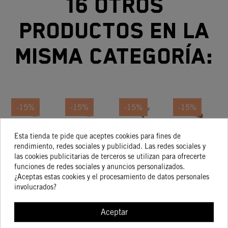
16 otros
productos en la
misma categoría:
-15%
-15%
-15%
-15%
Maneta
Maneta
Maneta
MANETA
Esta tienda te pide que aceptes cookies para fines de
De
De
De
FRENO
rendimiento, redes sociales y publicidad. Las redes sociales y
Embrague
Embrague
Embrague
E
las cookies publicitarias de terceros se utilizan para ofrecerte
78,65 €
51,73 €
123,66 €
25,71 €
66,85 €
43,97 €
105,11 €
21,86 €
Y Maneta
Y Maneta
Y Maneta
Y
funciones de redes sociales y anuncios personalizados.
¿Aceptas estas cookies y el procesamiento de datos personales
De Freno
De Freno
De Freno
D
involucrados?
COMPRAR
COMPRAR
COMPRAR
COMPRA
Aceptar