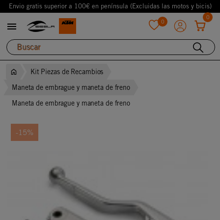
Envio gratis superior a 100€ en península (Excluidas las motos y bicis)
0
0

favorite
Kit Piezas de Recambios
Maneta de embrague y maneta de freno
Maneta de embrague y maneta de freno
-15%