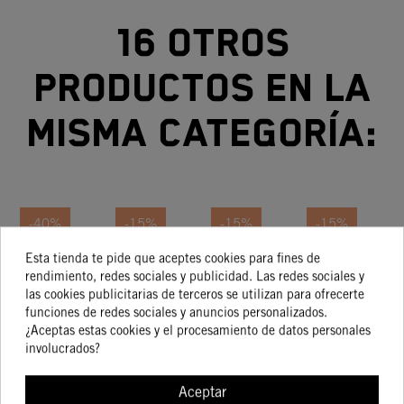
16 otros
productos en la
misma categoría:
-40%
-15%
-15%
-15%
Esta tienda te pide que aceptes cookies para fines de
MANETA
Maneta
Maneta
MANETA
rendimiento, redes sociales y publicidad. Las redes sociales y
DE
De
De
DE
las cookies publicitarias de terceros se utilizan para ofrecerte
FRENO
Embrague
Embrague
EMBRAGUE
E
funciones de redes sociales y anuncios personalizados.
92,69 €
123,66 €
78,65 €
61,83 €
55,61 €
105,11 €
66,85 €
52,56 €
KTM
Y Maneta
Y Maneta
Y MANETA
Y
¿Aceptas estas cookies y el procesamiento de datos personales
involucrados?
FREERIDE
De Freno
De Freno
DE FRENO
D
FLEX
NARANJA
Aceptar