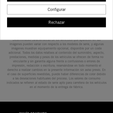
COMPRAR
COMPRAR
COMPRAR
COMPRA
Configurar
Rechazar
Determinadas características de los vehículos que aparecen en las
imágenes pueden variar con respecto a los modelos de serie, y algunas
imágenes muestran equipamiento opcional, disponible por un coste
adicional. Todos los datos relativos al contenido del suministro, aspecto,
prestaciones, medidas y pesos de los vehículos se ofrecen de forma no
vinculante y sin garantía alguna frente a confusiones o errores de
impresión, redacción o escritura; reservándose en todo momento el
derecho a realizar cambios en la presente información sin aviso previo. En
el caso de superficies revestidas, puede haber diferencias de color debido
a las desviaciones habituales del proceso. Los valores de consumo
indicados se refieren al estado de serie apto para carretera de los vehículos
en el momento de la entrega de fábrica.