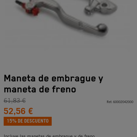
Maneta de embrague y
maneta de freno
61,83 €
Ref:
60002042000
52,56 €
15% DE DESCUENTO
Incluye las manetas de embrague y de freno.